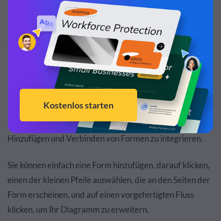
In Visme stehen verschiedene Linien- und Pfeildesigns
zur Auswahl, wenn Sie diese manuell hinzufügen
möchten. Alle Linien und Pfeile sind vollständig
anpassbar, per Drag-and-Drop und einfach neu
anzuordnen und zu verschieben.
Eine weitere Möglichkeit, Ihr Flussdiagramm schnell in
Visme zu erstellen, besteht darin, die beiden Schritte zum
Hinzufügen und Verbinden von Formen zu integrieren.
Sie können einfach eine Form hinzufügen, darauf klicken,
einen der kleinen Pfeile auswählen, die an den Seiten der
Form erscheinen, und auf einen vorgefertigten Fluss
klicken, um Ihr Diagramm zu erweitern.