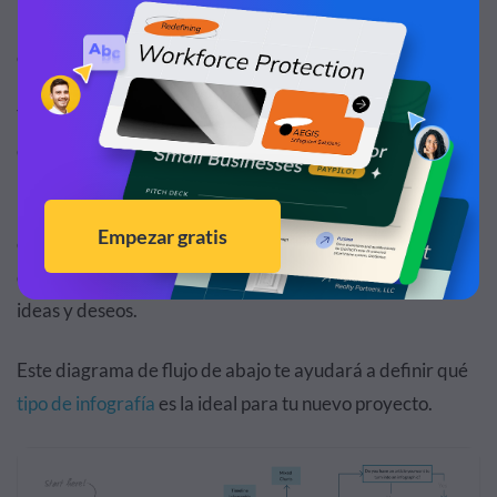
presentarse en un flujo continuo, agradable y
comprensible.
Y todo esto depende totalmente del objetivo específico
que tenga tu infografía.
Una vez que hayas definido y comprendido ese objetivo y
el mensaje que quieres que transmita tu infografía, tienes
que encontrar un diseño que se adapte a tus necesidades,
ideas y deseos.
Este diagrama de flujo de abajo te ayudará a definir qué
tipo de infografía
es la ideal para tu nuevo proyecto.