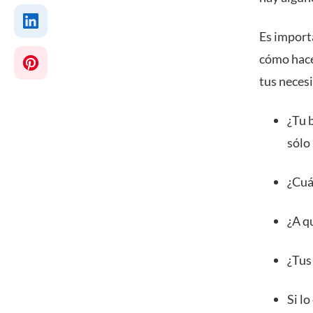
Es import
cómo hace
tus neces
¿Tu 
sólo
¿Cuá
¿A q
¿Tus 
Si l