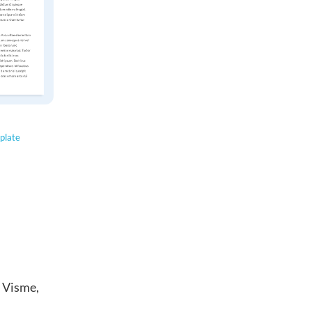
mplate
 Visme,