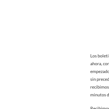
Los bolet
ahora, con
empezado 
sin preced
recibimos 
minutos de
Recibimos