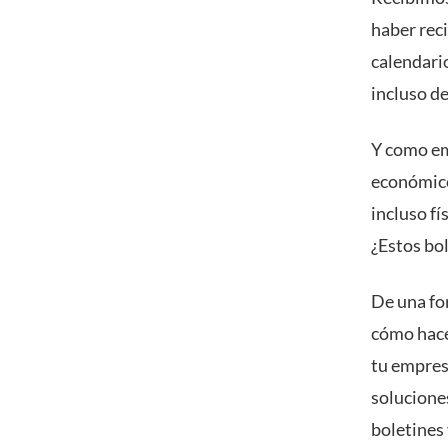
haber reci
calendario
incluso de
Y como em
económicos
incluso fí
¿Estos bol
De una fo
cómo hace
tu empres
solucione
boletines