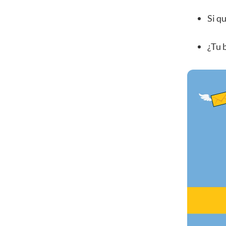
Si q
¿Tu 