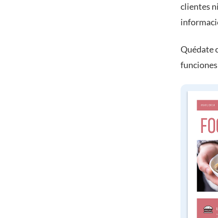
clientes n
informació
Quédate co
funciones