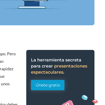
mpo. Pero
La herramienta secreta
an
para crear
presentaciones
 rapidez
espectaculares
.
que
s unos
Únete gratis
 Hoy debes