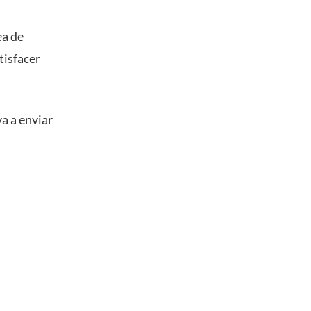
ea de
tisfacer
va a enviar