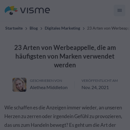
Startseite
Blog
Digitales Marketing
23 Arten von Werbeappe
23 Arten von Werbeappelle, die am
häufigsten von Marken verwendet
werden
GESCHRIEBEN VON
VERÖFFENTLICHT AM
Alethea Middleton
Nov. 24, 2021
Wie schaffen es die Anzeigen immer wieder, an unseren
Herzen zu zerren oder irgendein Gefühl zu provozieren,
das uns zum Handeln bewegt? Es geht um die Art der