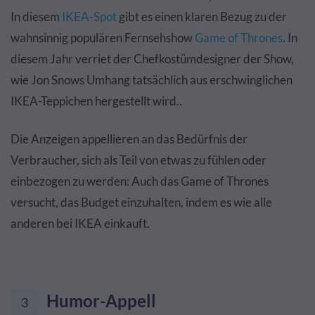
In diesem
IKEA-Spot
gibt es einen klaren Bezug zu der
wahnsinnig populären Fernsehshow
Game of Thrones
. In
diesem Jahr verriet der Chefkostümdesigner der Show,
wie Jon Snows Umhang tatsächlich aus erschwinglichen
IKEA-Teppichen hergestellt wird..
Die Anzeigen appellieren an das Bedürfnis der
Verbraucher, sich als Teil von etwas zu fühlen oder
einbezogen zu werden: Auch das Game of Thrones
versucht, das Budget einzuhalten, indem es wie alle
anderen bei IKEA einkauft.
Humor-Appell
3