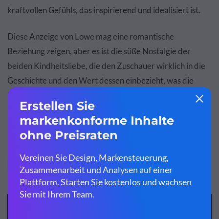
kraftvollen Gefühls, das inspirierend und idealisiert ist.
Diese Anzeige von Lowe mag eine romantische
Beziehung zeigen, aber es ist die süße Nostalgie der
beiden Kindheitsliebe, die den Zuschauer wirklich in die
Geschichte und den Wert dessen einbezieht, was die
Produkte von Lowe bieten: ein Haus bauen, nicht nur ein
Haus reparieren.
Befürwortung Appell
7