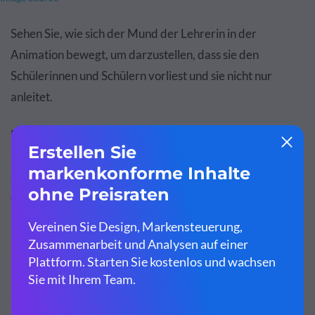
Sehen Sie, wie sich der Mund der Lehrerin in der
Animation bewegt, um darzustellen, dass sie den
Schülerinnen und Schülern vorliest und sie nicht nur
anleitet.
Es ist nicht verwunderlich, dass diese animierte
Illustration gerade deshalb so hervorragend ist. Nehmen
Sie also Ihren Notizblock zur Hand und notieren Sie sich
das: Die Schönheit liegt im Detail.
Eine weitere Besonderheit dieses Beispiels ist, dass es
nicht überladen ist.
Sie enthält nur das Nötigste. Nichts Besonderes.