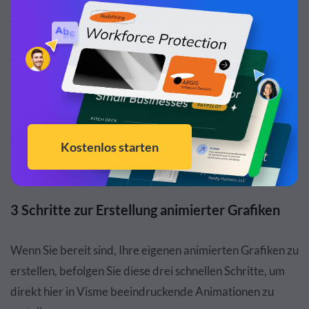
Auch dies trägt dazu bei, den Fokus auf feinere Details zu
legen und unnötige Elemente aus Ihrer Grafik zu
entfernen, damit sie optisch ansprechend ist und nicht
ablenkt.
Die Erkenntnis? Entwerfen Sie übersichtliche Designs, die
dem Leben einen Hauch von Realität verleihen.
3 Schritte zur Erstellung animierter Grafiken
Wenn Sie bereit sind, Ihre eigenen animierten Grafiken zu
erstellen, befolgen Sie diese drei schnellen Schritte, um
direkt hier in Visme beeindruckende Animationen zu