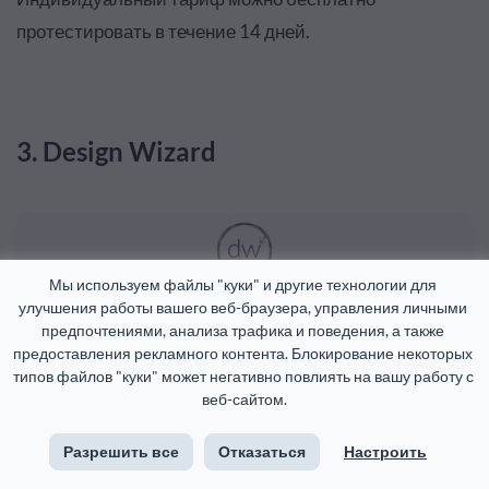
протестировать в течение 14 дней.
3. Design Wizard
Мы используем файлы "куки" и другие технологии для 
улучшения работы вашего веб-браузера, управления личными 
предпочтениями, анализа трафика и поведения, а также 
Design Wizard – это простая в использовании
предоставления рекламного контента. Блокирование некоторых 
альтернатива Canva, в которой можно создавать
типов файлов "куки" может негативно повлиять на вашу работу с 
веб-сайтом.
статичную графику или короткие видеоролики. В
этом редакторе есть самые распространенные
Разрешить все
Отказаться
Настроить
форматы для социальных сетей, а также шаблоны