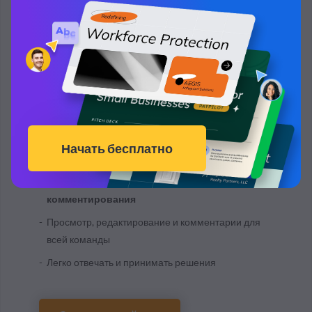
Работайте в команде!
Простые
аннотации и возможность
комментирования
Просмотр, редактирование и комментарии для
всей команды
Легко отвечать и принимать решения