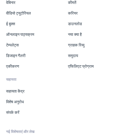
वेबिनार
कीमतें
वीडियो ट्यूटोरियल
करियर
ई बुक्स
डाउनलोड
ऑनलाइन पाठ्यक्रम
नया क्या है
टेम्पलेट्स
ग्राहक रिव्यु
डिजाइन गैलरी
समुदाय
एकीकरण
एफिलिएट प्रोग्राम
सहायता
सहायता केंद्र
विशेष अनुरोध
संपर्क करें
नई विशेषताएं और लेख