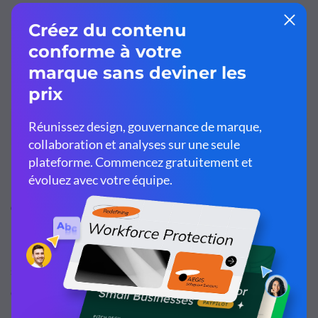
Customize this template and make it your
own!
Edit and Download
Comment utiliser Serif et Sans Serif ensemble
La magie de la typographie réside dans le fait qu'il ne
s'agit pas seulement de choisir la police à utiliser plutôt
qu'une autre, mais également de combiner des styles
pour
créer des associations de polices
. L'association de