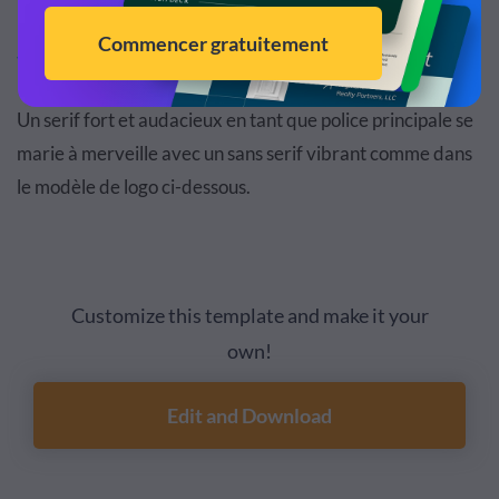
polices avec et sans serif est essentielle à
l'identité
visuelle de la marque
.
Un serif fort et audacieux en tant que police principale se
marie à merveille avec un sans serif vibrant comme dans
le modèle de logo ci-dessous.
Customize this template and make it your
own!
Edit and Download