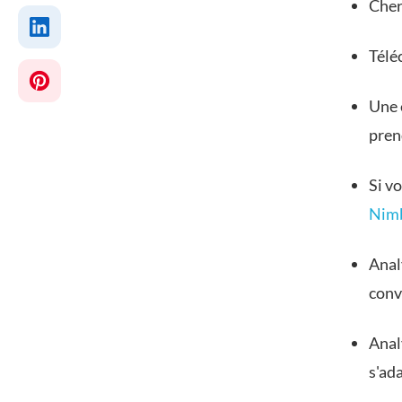
Cher
Télé
Une 
pren
Si vo
Nim
Anal
conv
Anal
s'ad