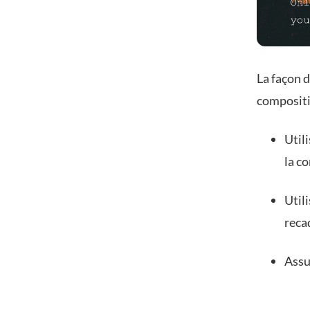
La façon 
compositi
Utili
la c
Util
reca
Assu