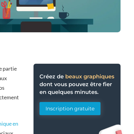
e partie
Créez de
beaux graphiques
eaux
dont vous pouvez être fier
os
en quelques minutes.
rectement
.
Inscription gratuite
hique en
ociaux