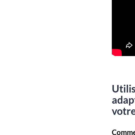
Utili
adap
votre
Commen