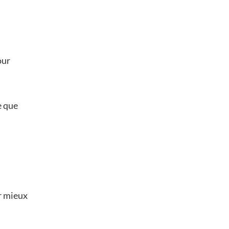
ur
e que
r mieux