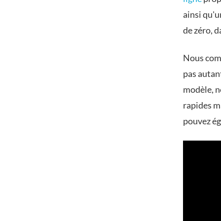
ainsi qu'u
de zéro, d
Nous comp
pas autant
modèle, n
rapides m
pouvez éga