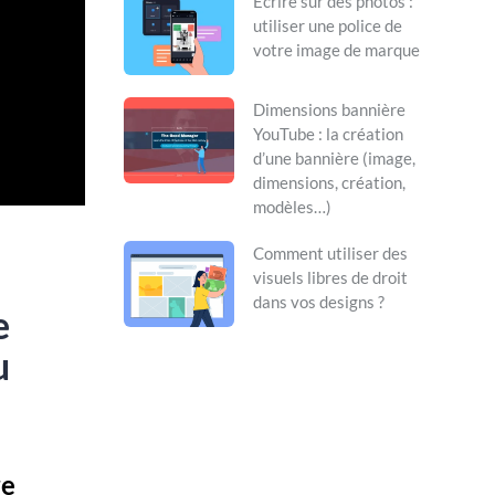
Écrire sur des photos :
utiliser une police de
votre image de marque
Dimensions bannière
YouTube : la création
d’une bannière (image,
dimensions, création,
modèles…)
Comment utiliser des
visuels libres de droit
dans vos designs ?
e
u
re