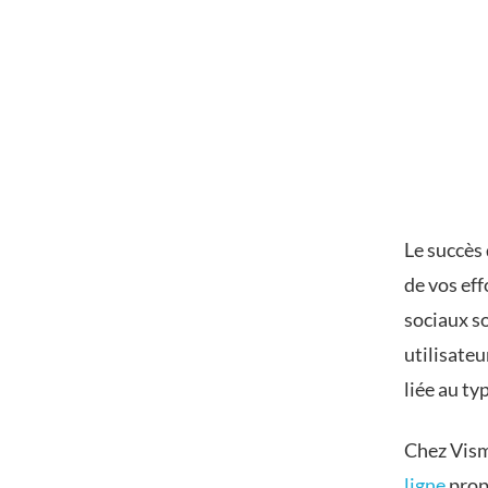
Le succès
de vos eff
sociaux s
utilisateu
liée au ty
Chez Visme
ligne
prop