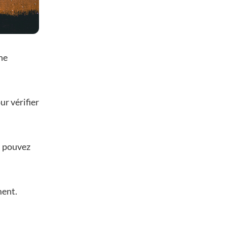
ne
ur vérifier
s pouvez
ment.