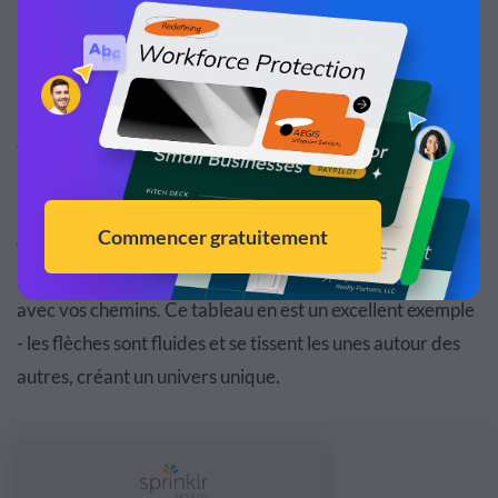
Exemple d'organigramme #2 : Comment
atteindre votre public
Bien qu'il s'agisse d'un exemple plus ancien, il présente
toujours un excellent moyen de créer votre propre design.
Les mêmes vieilles flèches et lignes peuvent devenir
ennuyeuses. Pour rendre votre organigramme beaucoup
plus intéressant, essayez de faire preuve de créativité
avec vos chemins. Ce tableau en est un excellent exemple
- les flèches sont fluides et se tissent les unes autour des
autres, créant un univers unique.