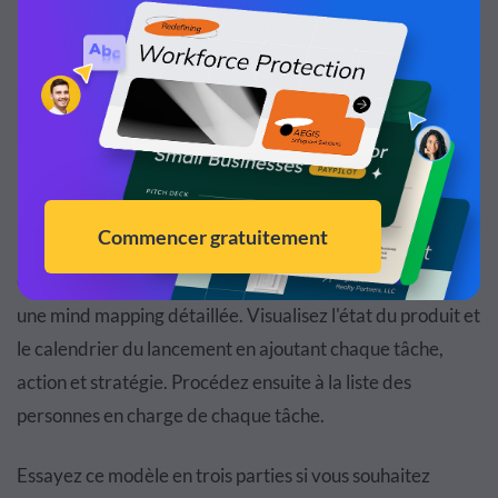
Customize this template and make it your
own!
Edit and Download
Lancement de produit
Configurez votre prochain
lancement de produit
avec
une mind mapping détaillée. Visualisez l'état du produit et
le calendrier du lancement en ajoutant chaque tâche,
action et stratégie. Procédez ensuite à la liste des
personnes en charge de chaque tâche.
Essayez ce modèle en trois parties si vous souhaitez