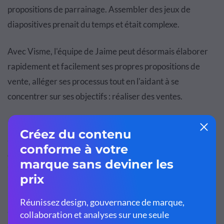
propositions de parrainage. Assembler des jeux de
diapositives prenait du temps et était complexe.
Avec Visme, l'équipe de Jaime peut désormais élaborer
rapidement et facilement ses propres propositions de
vente, alléger ses processus tout en l'aidant à se
concentrer sur ses objectifs : réaliser des ventes.
“
Le temps, c'est de l'argent pour nos commerciaux, donc plus
ils peuvent assembler et personnaliser quelque chose
rapidement et facilement, plus ils pourront consacrer du
temps à la sensibilisation.
”
Étant donné que Visme fournit une bibliothèque ouverte
à chacun des membres de l'équipe pour créer du contenu