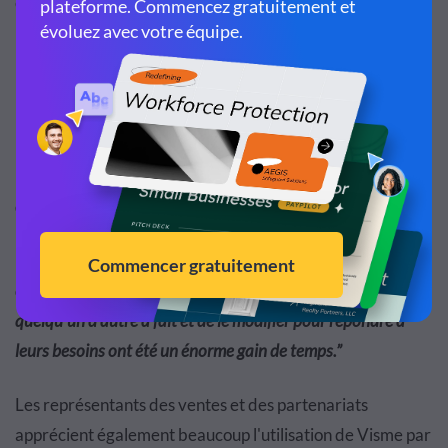
et collaborer sur des projets, l'ensemble de l'équipe est en
mesure d'être plus autonome dans la création des
présentations.
Ils peuvent rassembler des diapositives de présentation
précédemment créées et personnalisées dans un tout
nouveau jeu de diapositives, ce qui leur permet de
créer
des présentations en moins de temps
.
“
La capacité de partage et de communauté des utilisateurs
et la possibilité pour nos représentants d'utiliser ce que
quelqu'un d'autre a fait et de le modifier pour répondre à
leurs besoins ont été un énorme gain de temps.
”
Les représentants des ventes et des partenariats
apprécient également beaucoup l'utilisation de Visme par