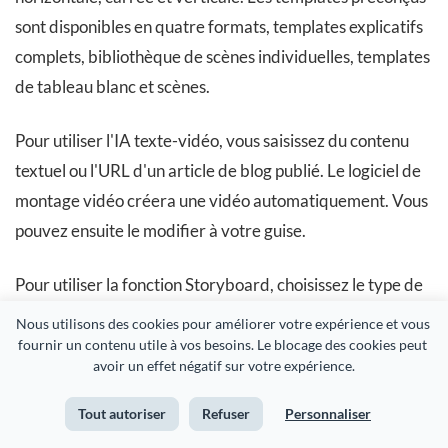
sont disponibles en quatre formats, templates explicatifs
complets, bibliothèque de scènes individuelles, templates
de tableau blanc et scènes.
Pour utiliser l'IA texte-vidéo, vous saisissez du contenu
textuel ou l'URL d'un article de blog publié. Le logiciel de
montage vidéo créera une vidéo automatiquement. Vous
pouvez ensuite le modifier à votre guise.
Pour utiliser la fonction Storyboard, choisissez le type de
vidéo que vous souhaitez créer et l'assistant s'ouvrira
Nous utilisons des cookies pour améliorer votre expérience et vous 
avec une progression de sujets de slides. Vous
fournir un contenu utile à vos besoins. Le blocage des cookies peut 
avoir un effet négatif sur votre expérience.
sélectionnez ensuite dans une bibliothèque de slides et
remplissez le storyboard avant de lancer l'éditeur pour
Tout autoriser
Refuser
Personnaliser
personnaliser le contenu.