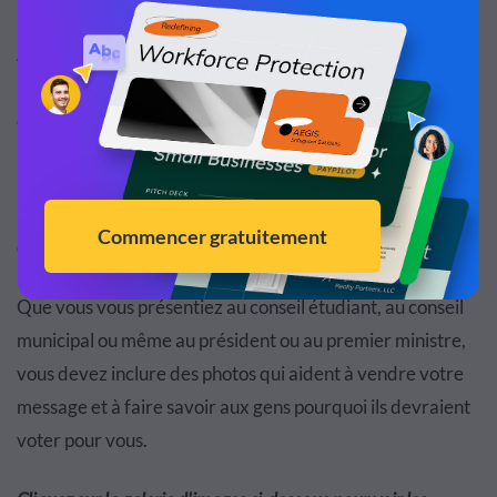
Aidez à rallier vos partisans en incluant des
photographies patriotiques aux côtés d'images qui
correspondent au message central de votre campagne.
Partagez des images de la zone que vous représentez
pour montrer votre amour pour votre quartier et
comment vous voulez le changer.
Que vous vous présentiez au conseil étudiant, au conseil
municipal ou même au président ou au premier ministre,
vous devez inclure des photos qui aident à vendre votre
message et à faire savoir aux gens pourquoi ils devraient
voter pour vous.