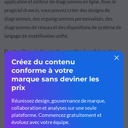
application et éditeur de diagrammes en ligne. Avec le
progiciel
draw.io
, vous pouvez créer des designs de
diagrammes, des organigrammes personnalisés, des
diagrammes de réseau et des dispositions de système de
langage de modélisation unifié.
De plus,
Draw.io
dispose de capacités de collaboration
fiables et d'une interface que de nombreux
professionnels de l'informatique comprennent.
Draw.io
est un bon éditeur de graphiques vectoriels pour
tout utilisateur qui souhaite produire des diagrammes
gratuitement.
À qui s’adresse-t-il ?
Draw.io
est conçu pour les développeurs, les