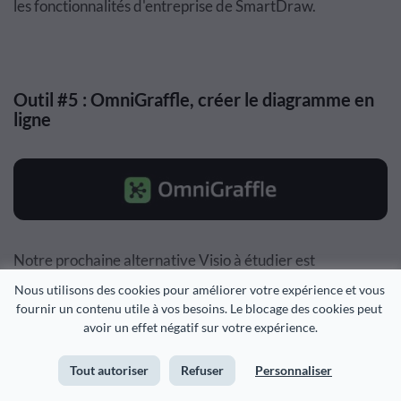
les fonctionnalités d'entreprise de SmartDraw.
Outil #5 : OmniGraffle, créer le diagramme en
ligne
Notre prochaine alternative Visio à étudier est
OmniGraffle. Il se distingue comme le bon choix pour les
Nous utilisons des cookies pour améliorer votre expérience et vous 
fournir un contenu utile à vos besoins. Le blocage des cookies peut 
utilisateurs expérimentés de MacOs et IOS qui préfèrent
avoir un effet négatif sur votre expérience.
les applications de bureau aux solutions basées sur le
cloud.
Tout autoriser
Refuser
Personnaliser