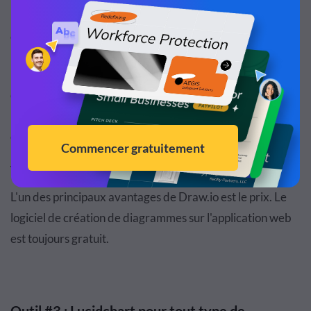
informaticiens, les administrateurs réseau, les designers
et les analystes de processus.
N'importe qui peut également utiliser
Draw.io
s'il a besoin
de créer facilement un diagramme sans coût élevé. En
particulier,
Draw.io
est utile pour ceux qui ont besoin de
collaborer sur des graphiques en temps réel.
Tarification
L'un des principaux avantages de
Draw.io
est le prix. Le
logiciel de création de diagrammes sur l'application web
est toujours gratuit.
Outil #3 : Lucidchart pour tout type de