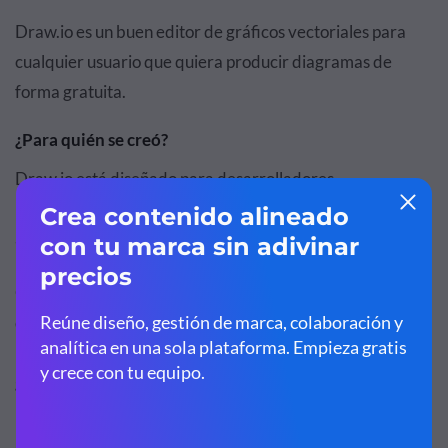
Draw.io es un buen editor de gráficos vectoriales para
cualquier usuario que quiera producir diagramas de
forma gratuita.
¿Para quién se creó?
Draw.io está diseñado para desarrolladores,
informáticos, administradores de redes, diseñadores y
analistas de procesos.
Cualquiera puede utilizar Draw.io si necesita crear un
diagrama fácilmente sin un precio elevado. En particular,
Draw.io es útil para quienes necesitan colaborar con
gráficos en tiempo real.
Precio