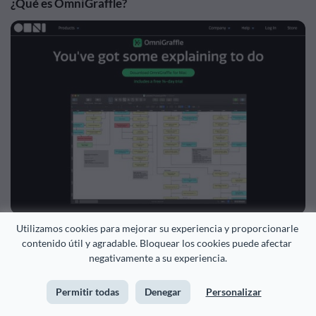
¿Qué es OmniGraffle?
Utilizamos cookies para mejorar su experiencia y proporcionarle 
contenido útil y agradable. Bloquear los cookies puede afectar 
OmniGraffle es una aplicación diseñada por el Grupo
negativamente a su experiencia.
Omni. El Grupo Omni tiene una serie de aplicaciones y
programas hechos especialmente para Macs, iPads,
Permitir todas
Denegar
Personalizar
iPhones y otros productos de Apple.