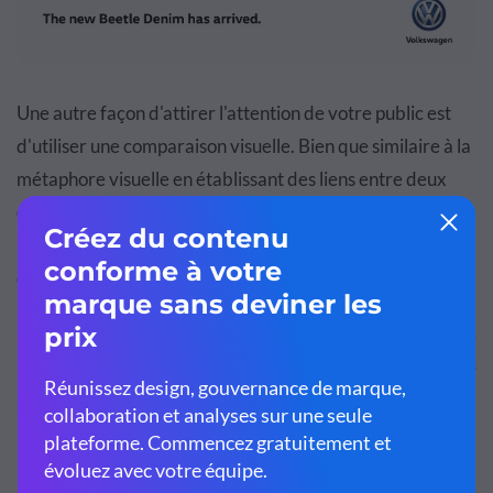
Une autre façon d'attirer l'attention de votre public est
d'utiliser une comparaison visuelle. Bien que similaire à la
métaphore visuelle en établissant des liens entre deux
choses parfois sans rapport, la comparaison visuelle
présente un objet de telle sorte qu'il ressemble à autre
chose.
Dans l'annonce ci-dessus, les accents uniques en denim de
la
Volkswagen Beetle Denim
sont conçus pour ressembler
à des lignes pointillées au milieu d'une route.