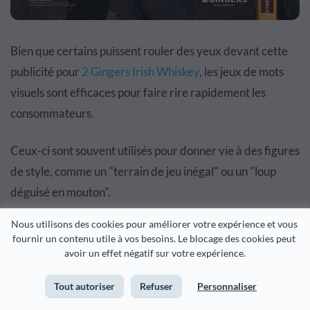
Bien que certains puissent rouler des yeux devant cette
publicité pour
2 Gingers Irish Whiskey
, les jeux de mots
visuels sont efficaces pour faire rire rapidement les
consommateurs.
Ceux-ci sont souvent utilisés pour donner vie à des figures
de style, comme un "terrain de jeu inégal" ou un "loup
déguisé en mouton".
Nous utilisons des cookies pour améliorer votre expérience et vous 
fournir un contenu utile à vos besoins. Le blocage des cookies peut 
avoir un effet négatif sur votre expérience.
11
Double sens pour un design graphique
professionnel
Tout autoriser
Refuser
Personnaliser