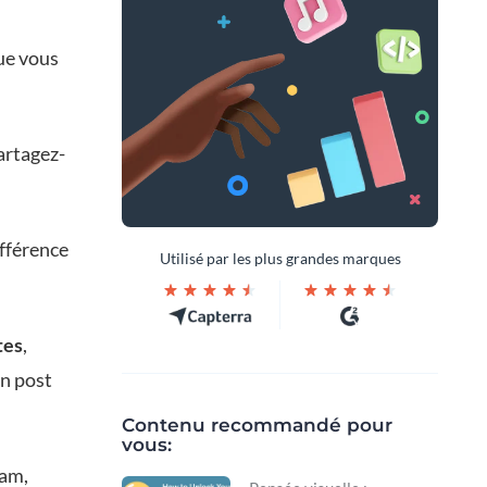
ue vous
partagez-
ifférence
Utilisé par les plus grandes marques
tes
,
un post
Contenu recommandé pour
vous:
ram,