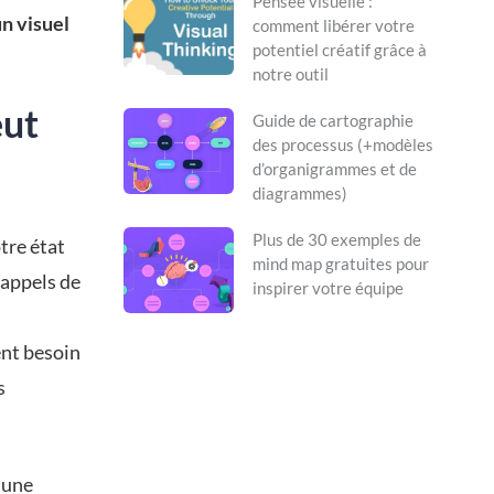
Pensée visuelle :
un visuel
comment libérer votre
potentiel créatif grâce à
notre outil
eut
Guide de cartographie
des processus (+modèles
d’organigrammes et de
diagrammes)
Plus de 30 exemples de
tre état
mind map gratuites pour
rappels de
inspirer votre équipe
ent besoin
s
z une