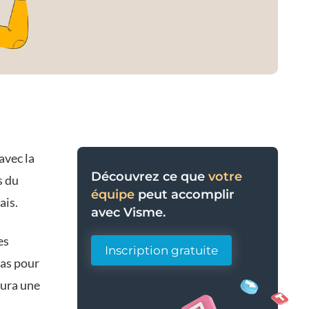
avec la
Découvrez ce que
votre
s du
équipe
peut accomplir
ais.
avec Visme.
es
Inscription gratuite
ras pour
aura une