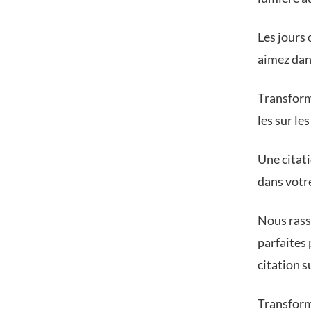
Les jours
aimez dans
Transform
les sur le
Une citati
dans votr
Nous rass
parfaites 
citation s
Transform