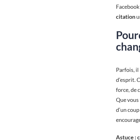
Facebook 
citation
u
Pourq
chang
Parfois, il
d’esprit.
force, de 
Que vous 
d’un coup
encourage
Astuce : 