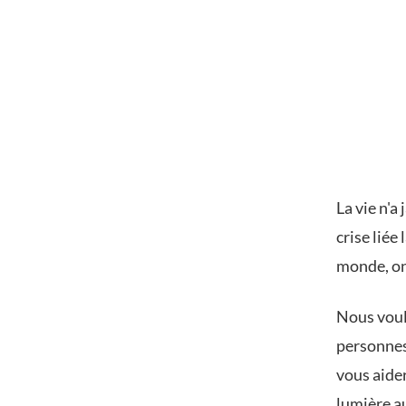
La vie n'a
crise liée
monde, on 
Nous vouli
personnes
vous aider
lumière a