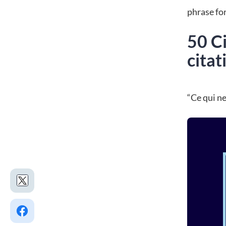
phrase fo
50 Ci
citat
“Ce qui ne