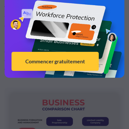
Vous cherchez à vous éloigner des checklists
traditionnelles d’avantages et d’inconvénients ? Utilisez
ce modèle d'infographie pour visualiser les avantages et
les inconvénients dans des catégories distinctes. Au lieu
d'une checklist linéaire avec deux colonnes d'avantages
et d'inconvénients, ce modèle d'avantages et
d'inconvénients vous aide à organiser vos entrées à l'aide
d'icônes.