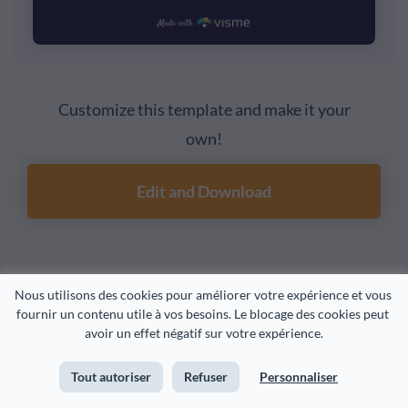
Customize this template and make it your
own!
Edit and Download
9. Modèle d'avantages et d'inconvénients du type
Nous utilisons des cookies pour améliorer votre expérience et vous 
d'entreprise
fournir un contenu utile à vos besoins. Le blocage des cookies peut 
avoir un effet négatif sur votre expérience.
Vous recherchez un modèle d'infographie moderne sur
les avantages et les inconvénients à ajouter à vos articles
Tout autoriser
Refuser
Personnaliser
de blog ? Ce modèle d'avantages et d'inconvénients est