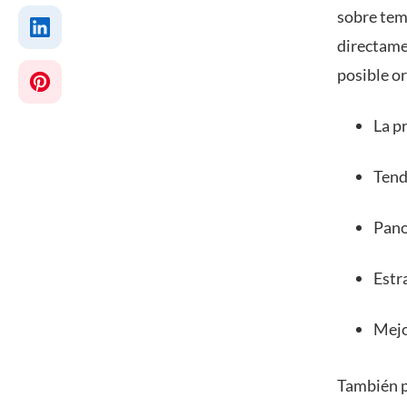
sobre tem
directamen
posible o
La p
Tend
Pano
Estr
Mejo
También po