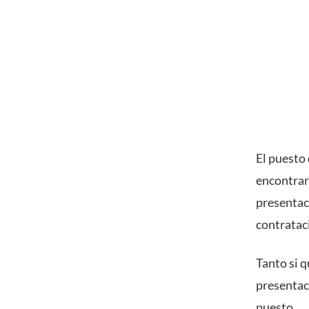
El puesto
encontrar
presentaci
contratac
Tanto si 
presentac
puesto.