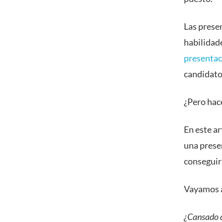
Las presen
habilidad
presentac
candidato
¿Pero hac
En este ar
una prese
conseguir 
Vayamos a
¿Cansado d