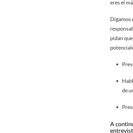
eres el m
Digamos q
responsab
pidan que 
potenciale
Prev
Habl
de u
Pres
A contin
entrevist