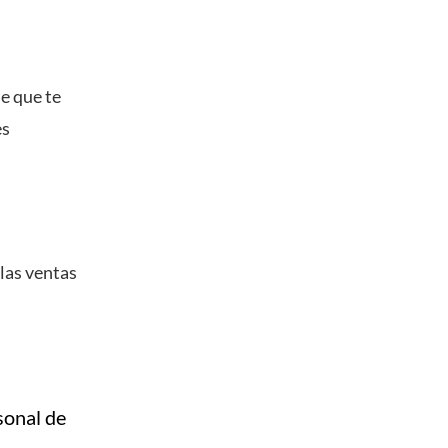
e que te
es
las ventas
sonal de