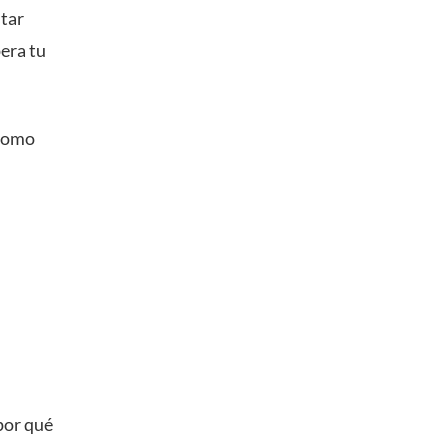
star
pera tu
 como
por qué