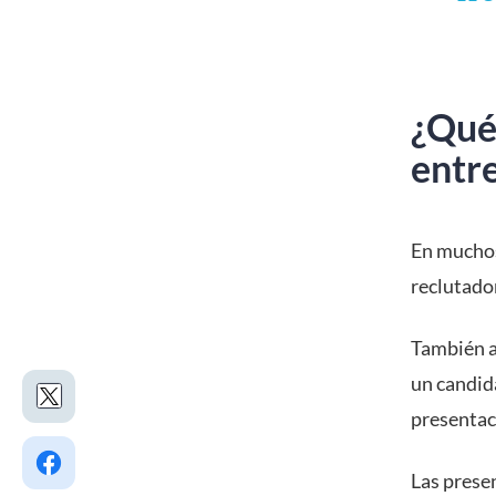
¿Qué
entre
En muchos
reclutador
También a
un candida
presentaci
Las presen