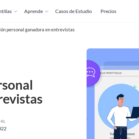
tillas
Aprende
Casos de Estudio
Precios
ón personal ganadora en entrevistas
rsonal
revistas
 EL
022