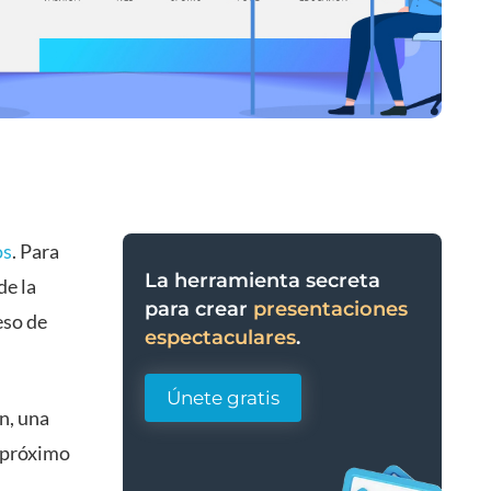
os
. Para
La herramienta secreta
de la
para crear
presentaciones
eso de
espectaculares
.
Únete gratis
n, una
u próximo