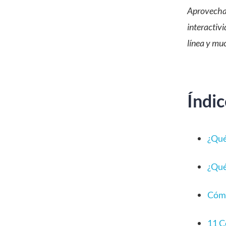
Aprovecha 
interactivi
línea y mu
Índi
¿Qué
¿Qué
Cómo
11 C