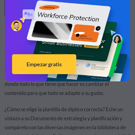
3. Seleccione una plantilla de díptico
Si tiene alguna experiencia en diseño, comience a crear su
diseño de díptico a partir de un lienzo en blanco o con
elementos en la biblioteca de mosaicos de Visme. De lo
contrario, comience desde una plantilla predefinida
donde todo lo que tiene que hacer es cambiar el
contenido para que todo se adapte a su gusto.
¿Cómo se elige la plantilla de díptico correcta? Eche un
vistazo a su Documento de estrategia y planificación y
compárelo con las diversas imágenes en la biblioteca de