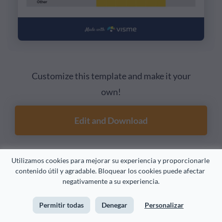
Customize this template and make it your
own!
Edit and Download
Utilizamos cookies para mejorar su experiencia y proporcionarle 
contenido útil y agradable. Bloquear los cookies puede afectar 
4. Diagrama para organizaciones sin fines de
negativamente a su experiencia.
lucro
Permitir todas
Denegar
Personalizar
Esta plantilla presenta un gráfico de Gantt un poco menos