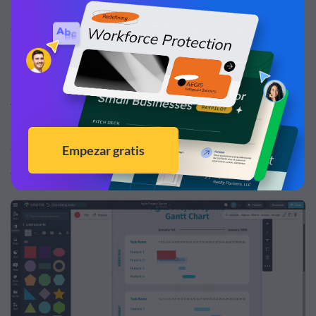
En la parte superior de tu diagrama de Gantt, deberás
cambiar las fechas o el período de tiempo para adaptarse
a tu proyecto. Luego, deberás ajustar la línea de tiempo
para cada tarea.
Tu línea de tiempo consistirá en formas pequeñas que
puedes ajustar fácilmente según el tiempo que deba
tomar cada una de tus tareas. Simplemente, haz clic en
cada lado del rectángulo y arrástralo hasta el punto.