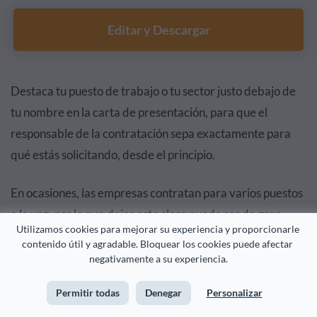
Editar y Descargar
Destaca tu puesto de trabajo o tu sector justo debajo de
tu nombre en la carta de presentación, para que el
responsable de la contratación sepa exactamente para
qué estás solicitando, desde el principio.
En ocasiones, las empresas contratan para varios puestos
a la vez, por lo que dejar esto claro puede ser de gran
Utilizamos cookies para mejorar su experiencia y proporcionarle 
ayuda.
contenido útil y agradable. Bloquear los cookies puede afectar 
negativamente a su experiencia.
Permitir todas
Denegar
Personalizar
Plantilla de carta de presentación para