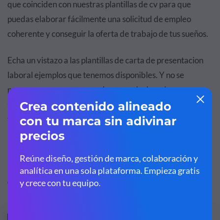
que coinciden con nuestras plantillas de cv para que
puedas elaborar fácilmente una solicitud de empleo
coherente y conseguir la oferta de trabajo de tus sueños.
Echa un vistazo a las plantillas de carta de presentacion
laboral ejemplos que tenemos disponibles. Y no se
preocupe: aunque no vea ninguna relacionada con su
sector, recuerde que éstas pueden personalizarse
totalmente para satisfacer sus interés.
Plantilla de carta de presentación para
desarrolladores UI/UX