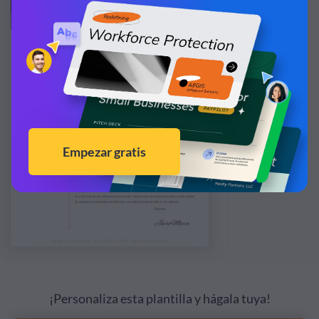
¡Personaliza esta plantilla y hágala tuya!