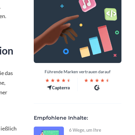
,
en.
ion
Führende Marken vertrauen darauf
ie das
me,
iner
Empfohlene Inhalte:
ließlich
6 Wege, um Ihre