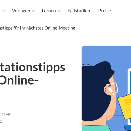
n
Vorlagen
Lernen
Fallstudien
Preise
tipps für Ihr nächstes Online-Meeting
ationstipps
 Online-
CHT AM
1