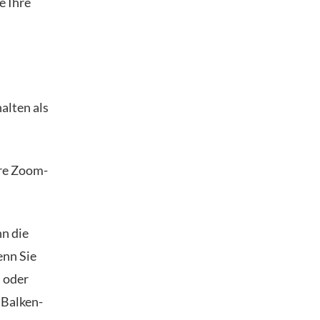
e Ihre
alten als
hre Zoom-
nn die
enn Sie
 oder
 Balken-