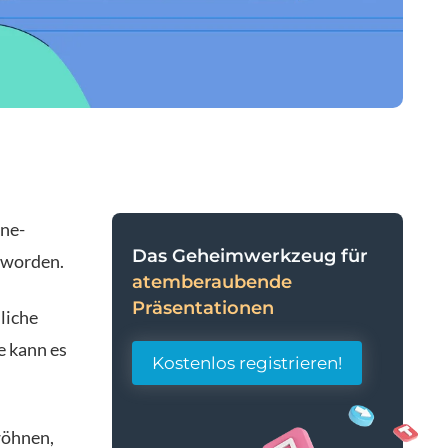
ne-
Das Geheimwerkzeug für
eworden.
atemberaubende
Präsentationen
liche
e kann es
Kostenlos registrieren!
wöhnen,