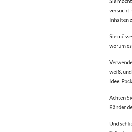
Sie möcht
versucht,
Inhalten 
Sie müsse
worum es 
Verwenden
weiß, und 
Idee. Pack
Achten Sie
Ränder de
Und schlie