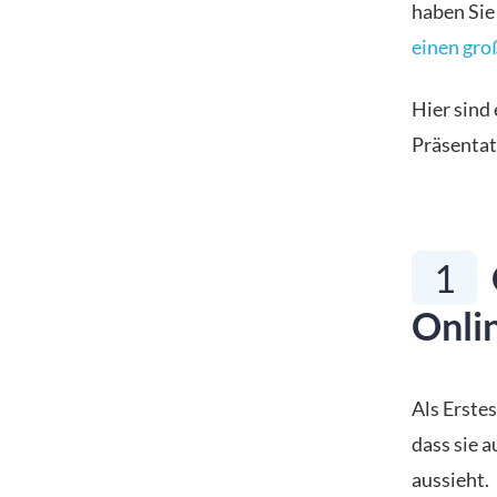
haben Sie
einen gro
Hier sind
Präsentat
1
Onli
Als Erstes
dass sie 
aussieht.