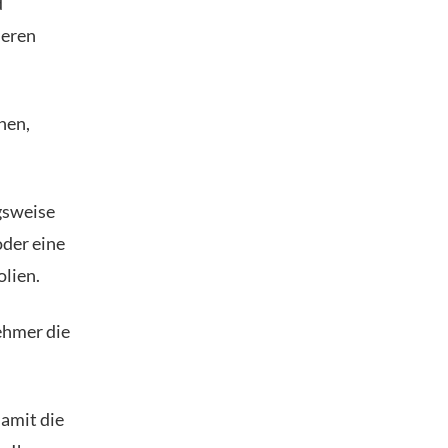
d
deren
nen,
gsweise
oder eine
olien.
nehmer die
damit die