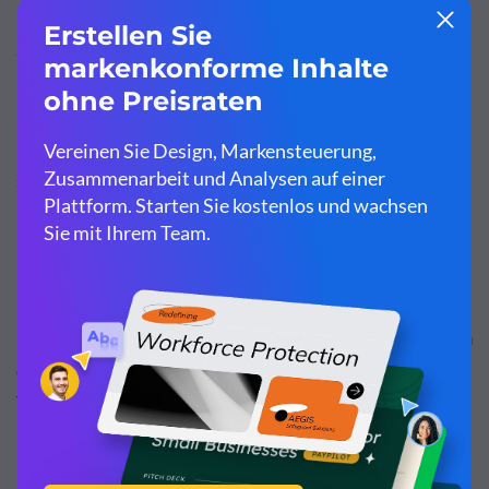
Sie können eine Vorschau Ihrer Aufnahme anzeigen,
indem Sie auf die Schaltfläche „Wiedergabe“ klicken,
bevor Sie sie in Ihrer Bibliothek speichern. Wenn Sie mit
Ihrem Eintrag zufrieden sind, klicken Sie auf In Bibliothek
speichern.
Ihr Audio wird automatisch in das MP3-Format
konvertiert, Ihrer Audiobibliothek und Ihrer aktuellen
Folie hinzugefügt. Sie können es dann umbenennen,
indem Sie auf den Dateinamen doppelklicken, oder es von
der Folie lösen, indem Sie auf das Zahnrad klicken und
Trennen wählen.