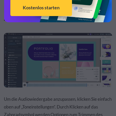
Passen Sie die
7
Audioeinstellungen an
Um die Audiowiedergabe anzupassen, klicken Sie einfach
oben auf „Toneinstellungen“. Durch Klicken auf das
Zahnradsymbol werden Optionen zum Trimmen des