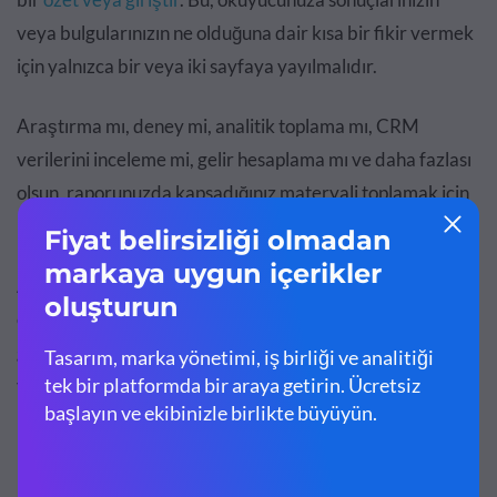
veya bulgularınızın ne olduğuna dair kısa bir fikir vermek
için yalnızca bir veya iki sayfaya yayılmalıdır.
Araştırma mı, deney mi, analitik toplama mı, CRM
verilerini inceleme mi, gelir hesaplama mı ve daha fazlası
olsun, raporunuzda kapsadığınız materyali toplamak için
kullanılan metodoloji hakkında konuşun.
Ayrıca hikayenizi anlatmanıza yardımcı olacak görseller
eklemek istersiniz. Bu, fotoğrafçılıktan simgelere veya
grafiklere kadar her şey olabilir. Hatta tasarımınıza
yardımcı olacak şekiller bile ekleyebilirsiniz.
Metni dengelemek için güzel bir sayfa tasarımı ve siyah
beyaz fotoğraf içeren bir teklif raporu tanıtımı örneği.