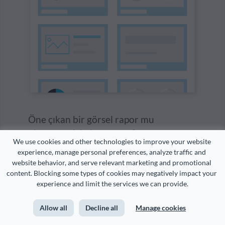
Öne çıkan bir görsel rapor mu
oluşturmak istiyorsunuz?
We use cookies and other technologies to improve your website 
experience, manage personal preferences, analyze traffic and 
Profesyonelce tasarlanmış düzinelerce şablondan
website behavior, and serve relevant marketing and promotional 
seçin
content. Blocking some types of cookies may negatively impact your 
experience and limit the services we can provide.
Animasyonlu grafikler oluşturun ve istatistikleri ve
rakamları yaratıcı bir şekilde görselleştirin
Allow all
Decline all
Manage cookies
Her şeyi marka imajınıza ve içerik ihtiyaçlarınıza