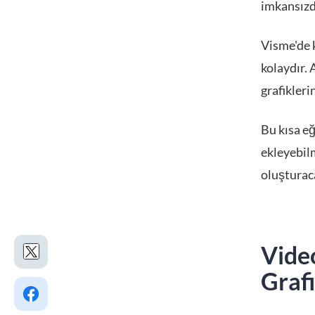
imkansızd
Visme'de 
kolaydır. 
grafiklerin
Bu kısa e
ekleyebilm
oluşturac
Video
Grafi