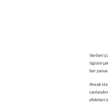
Verileri ç
ilgisini ç
her zaman 
Ancak stat
canlandırm
efektleri 