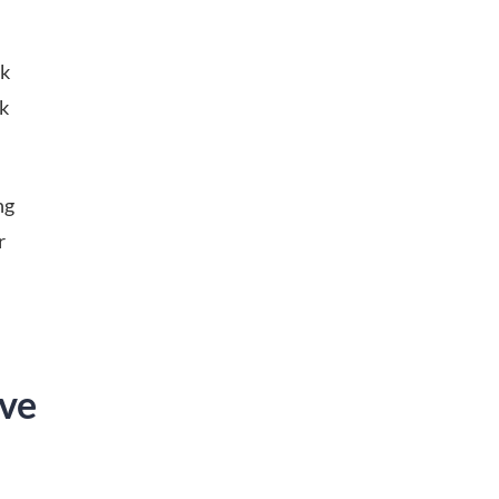
ok
ek
ng
r
 ve