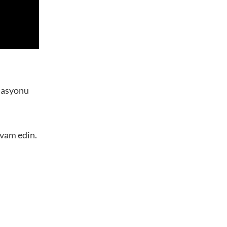
imasyonu
evam edin.