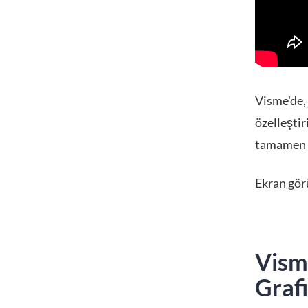
Visme'de, 
özelleştir
tamamen k
Ekran görü
Visme
Grafi