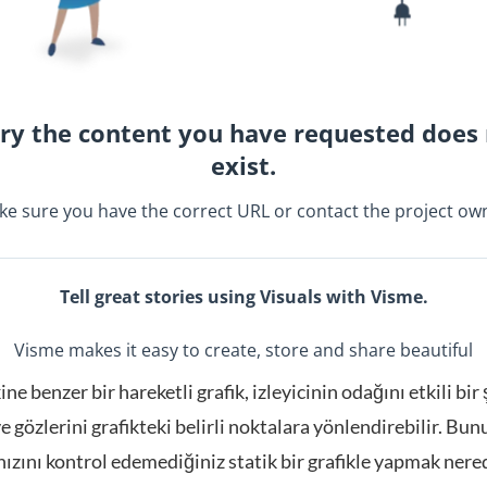
ne benzer bir hareketli grafik, izleyicinin odağını etkili bir
ve gözlerini grafikteki belirli noktalara yönlendirebilir. Bu
 hızını kontrol edemediğiniz statik bir grafikle yapmak ner