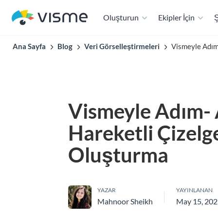
Oluşturun
Ekipler İçin
Ş
Ana Sayfa
Blog
Veri Görselleştirmeleri
Vismeyle Adım
Vismeyle Adım-
Hareketli Çizelg
Oluşturma
YAZAR
YAYINLANAN
Mahnoor Sheikh
May 15, 20