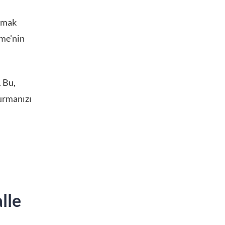
lamak
sme'nin
. Bu,
turmanızı
lle