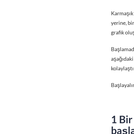
Karmaşık 
yerine, b
grafik olu
Başlamad
aşağıdaki
kolaylaştı
Başlayalı
1 Bir
başla