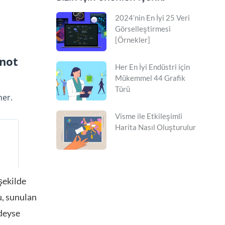
2024’nin En İyi 25 Veri
Görselleştirmesi
[Örnekler]
Her En İyi Endüstri için
Mükemmel 44 Grafik
Türü
Visme ile Etkileşimli
Harita Nasıl Oluşturulur
 şekilde
nu, sunulan
edeyse