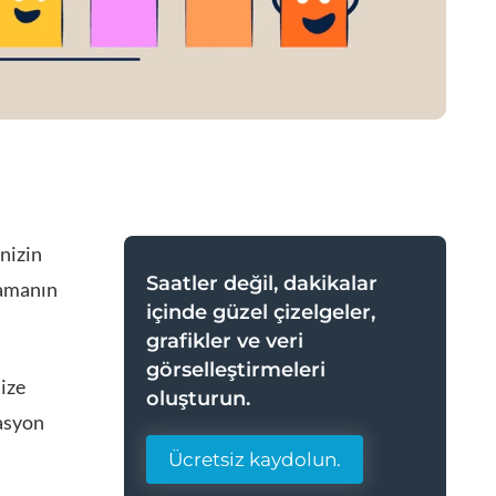
enizin
Saatler değil, dakikalar
lamanın
içinde güzel çizelgeler,
grafikler ve veri
görselleştirmeleri
nize
oluşturun.
masyon
Ücretsiz kaydolun.