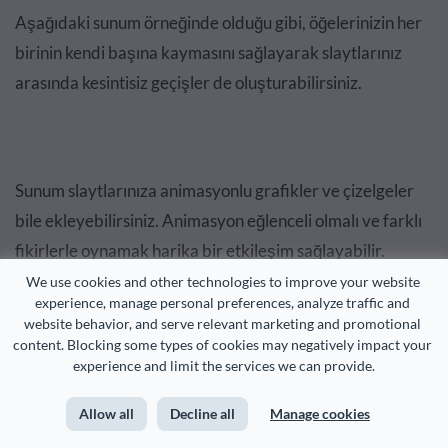
Aşağıdaki sunum örneğinde olduğu gibi, öğelerinizin her
birinin kendi başına kaymasını sağlayarak slaytlarınız
arasında kesintisiz geçişler de oluşturabilirsiniz.
Sunum slaytlarınıza animasyonlu grafikler ve çizelgeler
bile ekleyebilirsiniz. Animasyon eğlenceli olmalı ve farklı
fikirlerle oynamak harika bir etkileşim sağlayabilir.
We use cookies and other technologies to improve your website 
Bu aslında çoğu kişinin sunum oluştururken yaptığı büyük
experience, manage personal preferences, analyze traffic and 
website behavior, and serve relevant marketing and promotional 
bir hatadır. PowerPoint gibi bir yazılım kullanıyorsanız,
content. Blocking some types of cookies may negatively impact your 
sahip olduğunuz tüm farklı seçeneklerle aşırıya
experience and limit the services we can provide.
kaçabilirsiniz. Yukarıda gösterilen örneklerde olduğu gibi
Allow all
Decline all
Manage cookies
özenle seçilmiş, kanıtlanmış animasyon ve geçiş stillerine