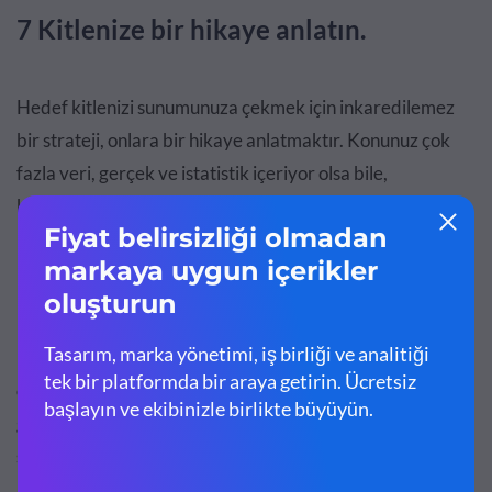
7 Kitlenize bir hikaye anlatın.
Hedef kitlenizi sunumunuza çekmek için inkaredilemez
bir strateji, onlara bir hikaye anlatmaktır. Konunuz çok
fazla veri, gerçek ve istatistik içeriyor olsa bile,
konuşmanızın kuru olması gerekmez.
Hikayeleri sunumunuza etkili bir şekilde dahil etmenin
birçok farklı yolu vardır.
İyi bir hikaye, sürükleyici bir etki yaratmaya yardımcı
olur, izleyicilerinizi içeri çeker ve sunumunuzun bir parçası
gibi hissetmelerini sağlar. Duygularına dokunur,
sözlerinize takılıp kalmalarına neden olur ve sunumunuzu
uzun vadede çok daha akılda kalıcı hale getirir.