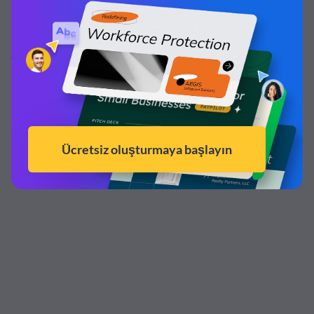
İşte harika bir hikaye anlatımıyla izleyiciyi hala kendine
çeken verilerle dolu harika bir sunum örneği.