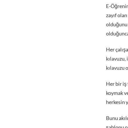
E-Öğrenim 
zayıf olan
olduğunu 
olduğunca 
Her çalışa
kılavuzu, 
kılavuzu 
Her bir i
koymak ve
herkesin y
Bunu akıld
şablonu o