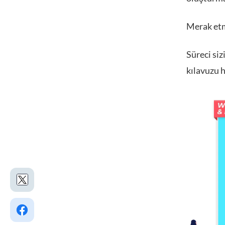
Merak et
Süreci siz
kılavuzu h