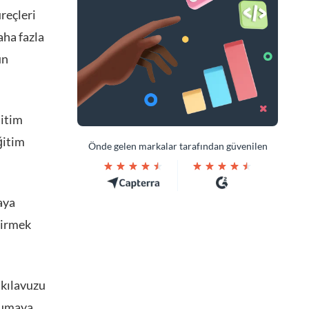
reçleri
aha fazla
ün
ğitim
eğitim
Önde gelen markalar tarafından güvenilen
aya
tirmek
 kılavuzu
okumaya