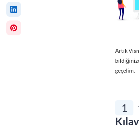
Artık Vism
bildiğiniz
geçelim.
1
Kıla