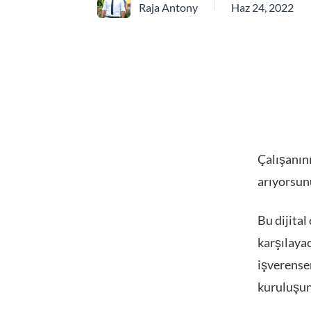
Raja Antony
Haz 24, 2022
Çalışanını
arıyorsunu
Bu dijital
karşılayac
işverensen
kuruluşun