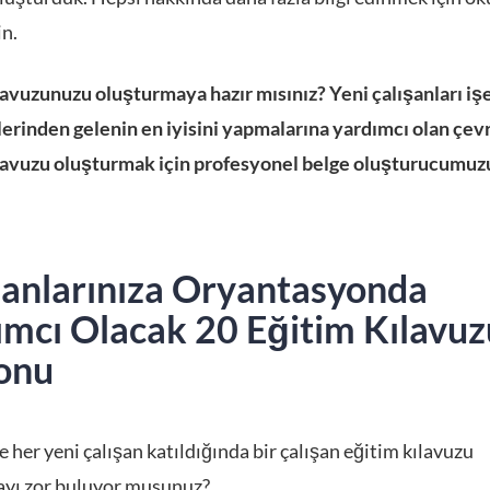
n.
lavuzunuzu oluşturmaya hazır mısınız? Yeni çalışanları işe
lerinden gelenin en iyisini yapmalarına yardımcı olan çevr
lavuzu oluşturmak için profesyonel belge oluşturucumuzu
şanlarınıza Oryantasyonda
ımcı Olacak 20 Eğitim Kılavuz
onu
e her yeni çalışan katıldığında bir çalışan eğitim kılavuzu
yı zor buluyor musunuz?