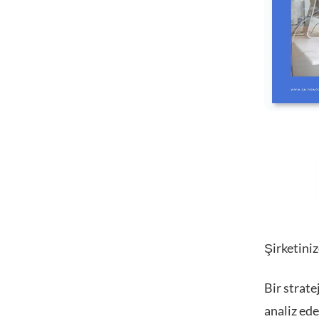
Şirketini
Bir stratej
analiz ed