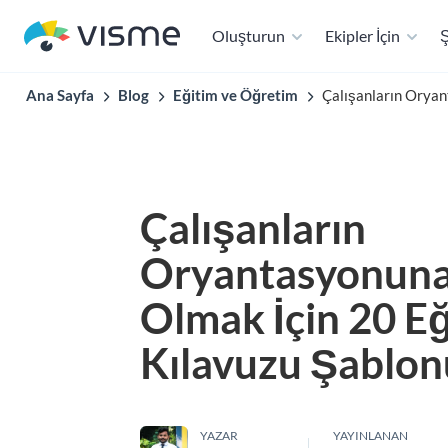
Oluşturun
Ekipler İçin
Ş
Ana Sayfa
Blog
Eğitim ve Öğretim
Çalışanların Oryan
Çalışanların
Oryantasyonuna
Olmak İçin 20 E
Kılavuzu Şablon
YAZAR
YAYINLANAN