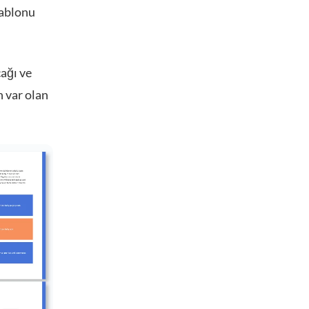
şablonu
cağı ve
n var olan