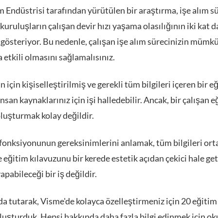
Endüstrisi tarafından yürütülen bir araştırma, işe alım sü
 kuruluşların çalışan devir hızı yaşama olasılığının iki kat d
gösteriyor. Bu nedenle, çalışan işe alım sürecinizin mümk
etkili olmasını sağlamalısınız.
n için kişiselleştirilmiş ve gerekli tüm bilgileri içeren bir e
insan kaynaklarınız için işi halledebilir. Ancak, bir çalışan 
oluşturmak kolay değildir.
ş fonksiyonunun gereksinimlerini anlamak, tüm bilgileri ort
 eğitim kılavuzunu bir kerede estetik açıdan çekici hale ge
apabileceği bir iş değildir.
a tutarak, Visme'de kolayca özelleştirmeniz için 20 eğitim
luşturduk. Hepsi hakkında daha fazla bilgi edinmek için 