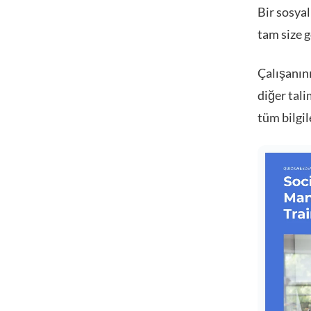
Bir sosyal
tam size g
Çalışanını
diğer tali
tüm bilgil