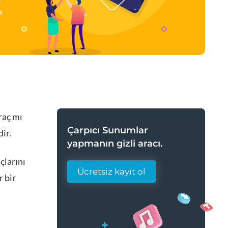
raç mı
Çarpıcı Sunumlar
ir.
yapmanın gizli aracı.
çlarını
Ücretsiz kayıt ol
r bir