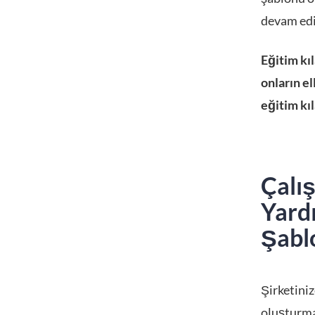
devam edi
Eğitim kı
onların el
eğitim kı
Çalı
Yard
Şabl
Şirketiniz
oluşturma