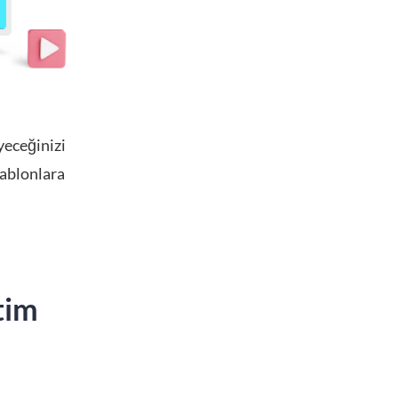
yeceğinizi
şablonlara
tim