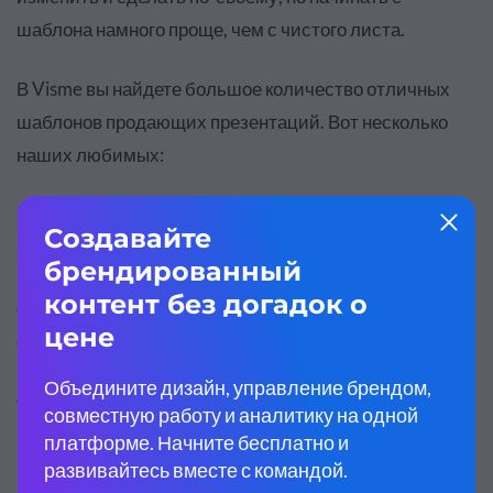
шаблона намного проще, чем с чистого листа.
В Visme вы найдете большое количество отличных
шаблонов продающих презентаций. Вот несколько
наших любимых:
1. Креативная продающая презентация
В этом шаблоне продающей презентации 16 слайдов,
оформленных в одинаковом стиле. Выберите
слайды, которые лучше всего подойдут для вашей
презентации, и создайте нужное количество копий.
Такой шаблон отлично подойдет для презентации
цифрового продукта или услуги.