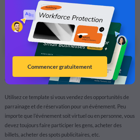
Personnalisez ce modèle de présentation!
Modifier et Télécharger
2.
Parrainage d'événements et présentation
commerciale de réservation
Utilisez ce template si vous vendez des opportunités de
parrainage et de réservation pour un événement. Peu
importe que l'événement soit virtuel ou en personne, vous
devez toujours faire participer les gens, acheter des
billets, acheter des spots publicitaires, etc.