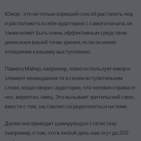
Юмор - это не только хороший способ растопить лед
и расположить к себе аудиторию с самого начала, он
также может быть очень эффективным средством
донесения вашей точки зрения, если он имеет
отношение к вашему выступлению.
Памела Майер, например, ловко использует юмор и
элемент неожиданности в своем вступительном
слове, когда говорит аудитории, что человек справа от
них, вероятно, лжец. Это вызывает зрительский смех,
вместе с тем, заставляя сосредоточиться на теме.
Далее она приводит шокирующую статистику
(например, о том, что в любой день нам лгут до 200