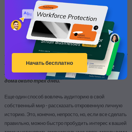
"Я собираюсь рассказать вам немного о моем
выступлении на TEDxHouston. На следующее утро
после этого выступления я проснулась с
ужасным чувством стыда. Я не выходила из
дома около трех дней."
Еще один способ вовлечь аудиторию в свой
собственный мир - рассказать откровенную личную
историю. Это, конечно, непросто, но, если все сделать
правильно, можно быстро пробудить интерес к вашей
теме и установить эмоциональную связь между вами