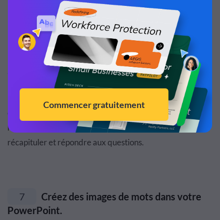
langage corporel.
Les endroits où vous vous arrêteriez naturellement dans
la présentation sont souvent négligés car les
présentateurs en ligne confondent le silence du public
avec la compréhension.
Pour vous assurer de ne pas laisser votre auditoire dans la
confusion, préparez une diapositive récapitulative avec
les points clés après chaque section et arrêtez-vous pour
récapituler et répondre aux questions.
7
Créez des images de mots dans votre
PowerPoint.