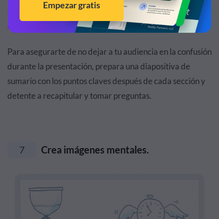
son sobrevistos como un error de los presentadores en
línea al confundir el silencio por entendimiento.
Para asegurarte de no dejar a tu audiencia en la confusión
durante la presentación, prepara una diapositiva de
sumario con los puntos claves después de cada sección y
detente a recapitular y tomar preguntas.
7
Crea imágenes mentales.