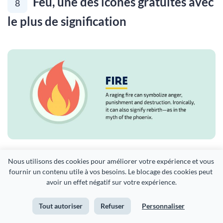
Feu, une des icones gratuites avec
8
le plus de signification
[Feu : Un incendie qui fait rage peut symboliser la colère,
Nous utilisons des cookies pour améliorer votre expérience et vous 
fournir un contenu utile à vos besoins. Le blocage des cookies peut 
la punition et la destruction. Paradoxalement, il peut aussi
avoir un effet négatif sur votre expérience.
signifier la renaissance, comme dans le mythe du phénix.]
Tout autoriser
Refuser
Personnaliser
En tant qu’élément essentiel dans le développement de la