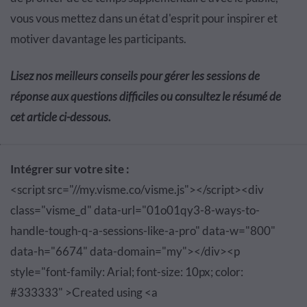
vous vous mettez dans un état d'esprit pour inspirer et
motiver davantage les participants.
Lisez nos meilleurs conseils pour gérer les sessions de
réponse aux questions difficiles ou consultez le résumé de
cet article ci-dessous.
Intégrer sur votre site :
<script src="//my.visme.co/visme.js"></script><div
class="visme_d" data-url="01o01qy3-8-ways-to-
handle-tough-q-a-sessions-like-a-pro" data-w="800"
data-h="6674" data-domain="my"></div><p
style="font-family: Arial; font-size: 10px; color:
#333333" >Created using <a