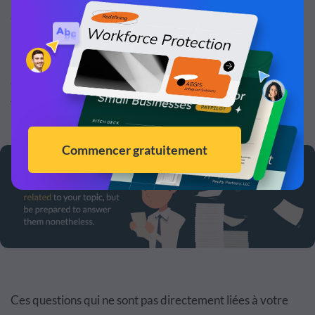
Cela prendra-t-il du temps de vous assurer de conserver
le flux de votre discours original ? Oui. Cependant,
négliger d'ajouter ces informations sera un signal
d'alarme pour le public et peut peut-être indiquer que
vous n'êtes pas l'expert que vous prétendez être.
Tweet
Ces questions qui ne sont pas directement liées à votre