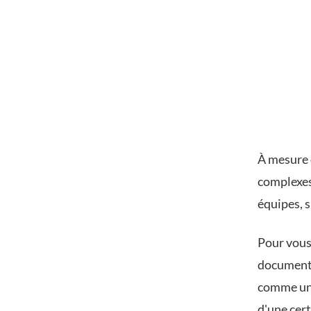
À mesure 
complexes
équipes, s
Pour vous
documenta
comme un g
d'une cer