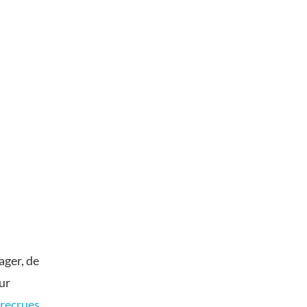
ager, de
ur
 recrues
,