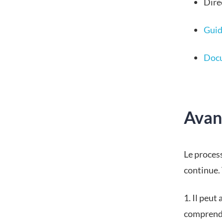
Dire
Guide
Docu
Avan
Le process
continue. 
1. Il peut
comprendre