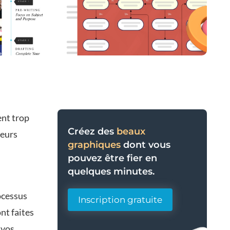
ent trop
Créez des
beaux
ieurs
graphiques
dont vous
pouvez être fier en
quelques minutes.
ocessus
Inscription gratuite
nt faites
 vos