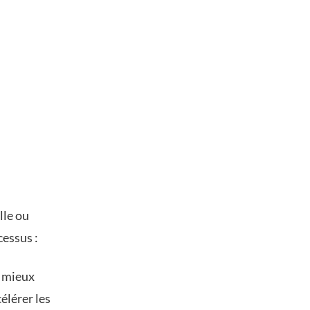
lle ou
cessus :
à mieux
élérer les