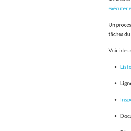
exécuter e
Un proces
tâches du 
Voici des
List
Lign
Insp
Docu