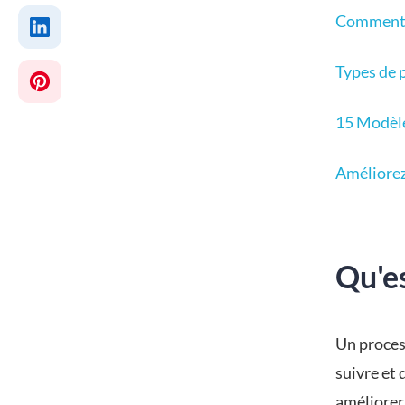
Comment r
Types de 
15 Modèle
Améliorez
Qu'es
Un process
suivre et 
améliorer 