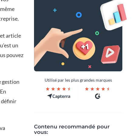
la même
treprise.
et article
u'est un
ous pouvez
Utilisé par les plus grandes marques
e gestion
 En
 définir
Contenu recommandé pour
 va
vous: