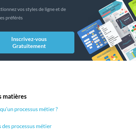
tionnez vos styles de ligne et de
es préférés
Inscrivez-vous
Gratuitement
s matières
 qu’un processus métier ?
 des processus métier