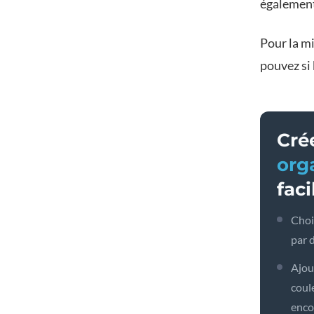
également
Pour la mi
pouvez si 
Cré
org
fac
Choi
par 
Ajou
coule
enco