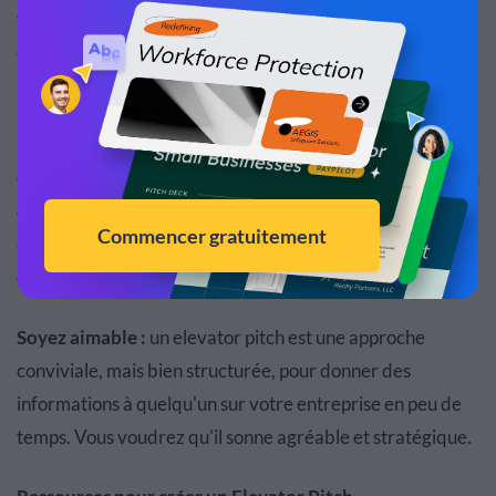
vraiment facile de passer à côté si vous ne vous êtes pas
chronométré, alors assurez-vous de chronométrer votre
argumentaire final avant de le mettre en marche.
Parlez clairement :
bien que votre présentation doive
être concise, il est très important de ne pas marmonner ou
de se précipiter. Assurez-vous de suivre les
sept C d'une
communication efficace
pour faire passer votre message
de manière claire, concise et engageante.
Soyez aimable :
un elevator pitch est une approche
conviviale, mais bien structurée, pour donner des
informations à quelqu'un sur votre entreprise en peu de
temps. Vous voudrez qu'il sonne agréable et stratégique.