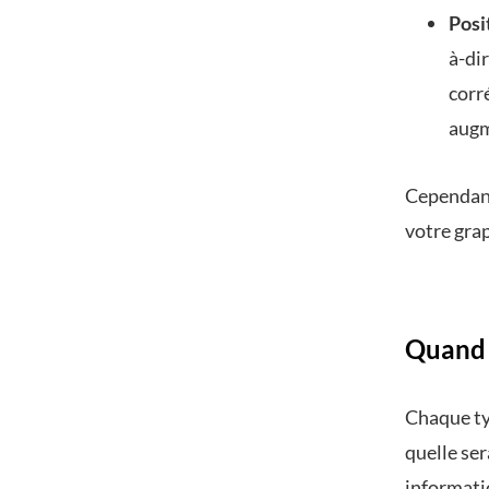
Posi
à-di
corré
augm
Cependant
votre grap
Quand 
Chaque ty
quelle ser
informati