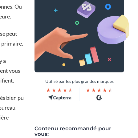
sonnes. Ou
eure.
 se peut
 primaire.
y a
vent vous
ifient.
Utilisé par les plus grandes marques
ès bien pu
 bureau.
ière
Contenu recommandé pour
vous: