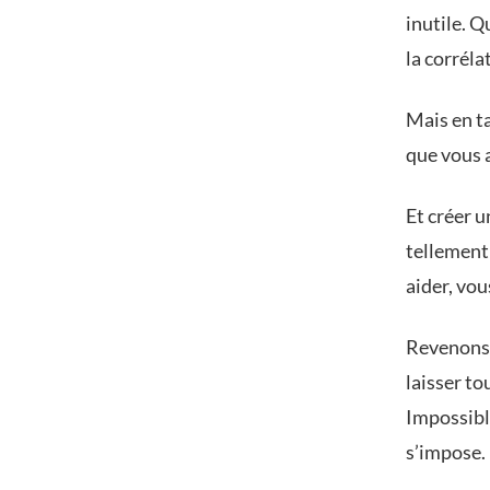
inutile. Q
la corréla
Mais en ta
que vous a
Et créer u
tellement 
aider, vou
Revenons 
laisser to
Impossible
s’impose.