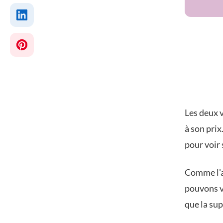
Les deux v
à son pri
pour voir 
Comme l'ax
pouvons vo
que la su