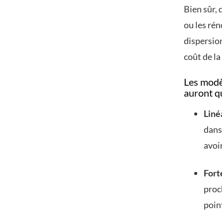
Bien sûr,
ou les ré
dispersion
coût de la
Les modè
auront qu
Liné
dans
avoi
Forte
proc
poin