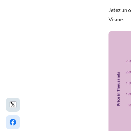
Jetez un œ
Visme.