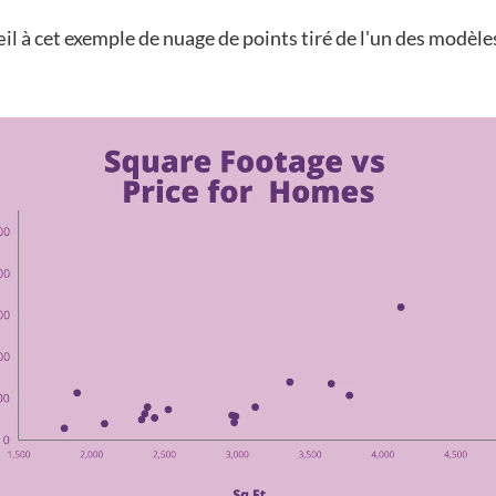
il à cet exemple de nuage de points tiré de l'un des modèle