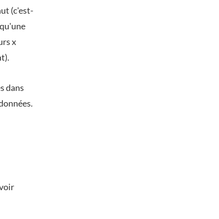
ut (c'est-
 qu'une
urs x
t).
es dans
s données.
voir