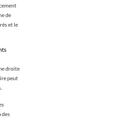
lacement
me de
rés et le
nts
ne droite
ire peut
.
es
a des