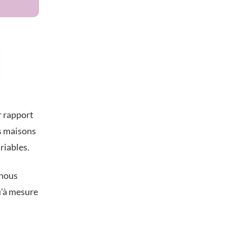
r rapport
es maisons
riables.
 nous
u'à mesure