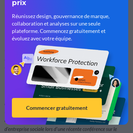
Voir plus de modèles
Chantelle a aussi utilisé Visme pour présenter une idée
d'entreprise sociale lors d'une conférence, ce qui lui a
valu, ainsi qu'à son équipe, des distinctions pour leur
innovation.
“Bien que j'aie reçu des commentaires positifs sur les
présentations que j'ai faites à des fins de recherche, le plus
remarquable a été les commentaires fantastiques des juges
que j'ai reçus lorsque mon équipe a présenté une idée
d'entreprise sociale lors d'une récente conférence sur le