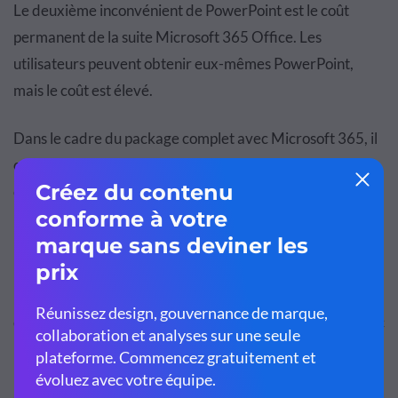
Le deuxième inconvénient de PowerPoint est le coût
permanent de la suite Microsoft 365 Office. Les
utilisateurs peuvent obtenir eux-mêmes PowerPoint,
mais le coût est élevé.
Dans le cadre du package complet avec Microsoft 365, il
comporte des frais mensuels. L'achat du logiciel seul ne
comprend pas de stockage comme avec the Suite.
Inconvénient #3 : Problèmes de compatibilité
Le troisième inconvénient est lié à la durée d'existence de
PowerPoint. Il peut arriver que le logiciel utilisé provienne
d'un ancien ordinateur et qu'il ne soit pas compatible avec
les nouveaux supports. Ou la nouvelle version de
PowerPoint ne s'ouvrira pas sur les ordinateurs plus