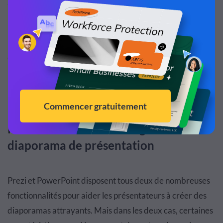
anciens.
Par exemple, si vous souhaitez collaborer sur un
PowerPoint et devez le télécharger sur leur cloud, un
fichier PPT ne fonctionnera pas. Il doit s'agir d'une version
plus récente comme PPTX.
Fonctionnalités de ces logiciels de
diaporama de présentation
Prezi et PowerPoint disposent tous deux de nombreuses
fonctionnalités pour aider les présentateurs à créer des
diaporamas attrayants. Mais dans les deux cas, certaines