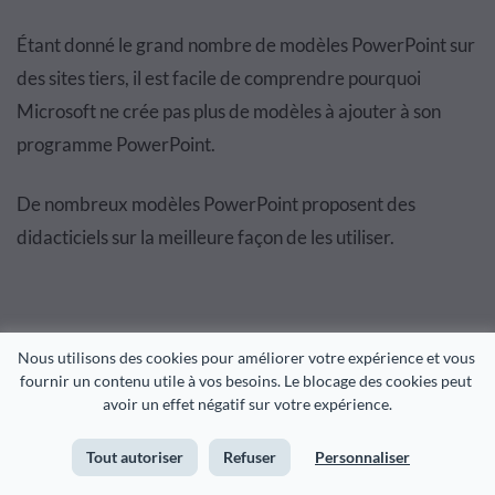
Étant donné le grand nombre de modèles PowerPoint sur
des sites tiers, il est facile de comprendre pourquoi
Microsoft ne crée pas plus de modèles à ajouter à son
programme PowerPoint.
De nombreux modèles PowerPoint proposent des
didacticiels sur la meilleure façon de les utiliser.
Tarifs d'un logiciel de création de diaporama de
Nous utilisons des cookies pour améliorer votre expérience et vous 
présentation
fournir un contenu utile à vos besoins. Le blocage des cookies peut 
avoir un effet négatif sur votre expérience.
Passons au coût de chaque logiciel de diaporama de
Tout autoriser
Refuser
Personnaliser
présentation. Jetons un coup d'œil aux différentes options