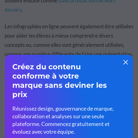
utilisent ensuite comme
dans la rédaction de leurs
devoirs
.
Les infographies en ligne peuvent également être utilisées
pour aider les élèves à mieux comprendre divers
concepts ou, comme elles sont généralement utilisées,
comme une manière différente de faire une présentation.
Ils peuvent également être utilisés pour aider à mieux
comprendre les éléments de design et comment
combiner différentes formes de médias.
Guides visuels : exemples
d’infographie en ligne pour les
étudiants