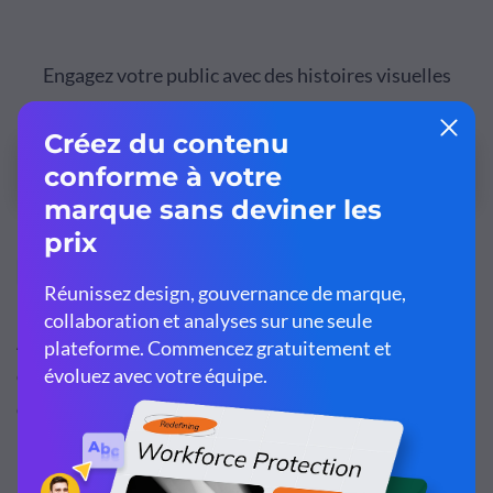
Engagez votre public avec des histoires visuelles
puissantes.
Essayez-le gratuitement
6
Killing Kennedy
À l'occasion du 50ᵉ anniversaire de l'assassinat de JFK, la
chaîne National Geographic a réussi à attirer l'attention
des médias grâce à cette
pièce interactive
impressionnante.