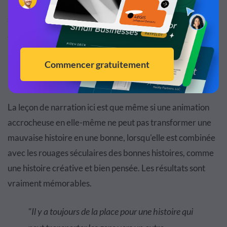
Utilisant un format d'écran partagé pour raconter
simultanément les histoires de Lee Harvey Oswald et de
JFK jusqu'à ce qu'ils convergent un jour fatidique, cette
pièce parfaitement synchronisée utilise l'audio, la vidéo et
les images pour communiquer une histoire souvent
racontée d'une manière sans précédent.
La leçon de narration ici est que même si une animation
accrocheuse en elle-même ne peut pas transformer une
mauvaise histoire en une bonne, lorsqu'elle est combinée
avec les rouages ​​séculaires des bonnes histoires, comme
une histoire créative et bien pensée. Les résultats sont
vraiment mémorables.
"Il y a toujours de la place pour une histoire qui