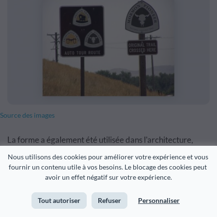
Source des images
La forme a également été utilisée dans l'architecture,
comme cette tour à Barcelone, qui a utilisé le triangle de
Nous utilisons des cookies pour améliorer votre expérience et vous 
fournir un contenu utile à vos besoins. Le blocage des cookies peut 
Reuleaux pour créer une structure à la fois légère et
avoir un effet négatif sur votre expérience.
maximisant l'espace.
Tout autoriser
Refuser
Personnaliser