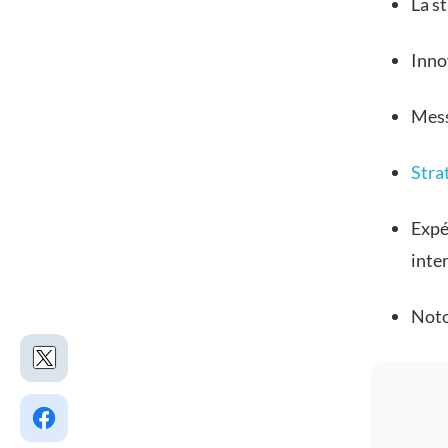
La st
Inno
Mess
Stra
Expér
inte
Noto