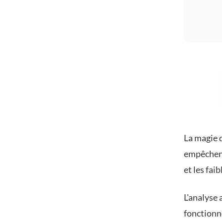
La magie d
empêchent 
et les fai
L'analyse
fonctionne