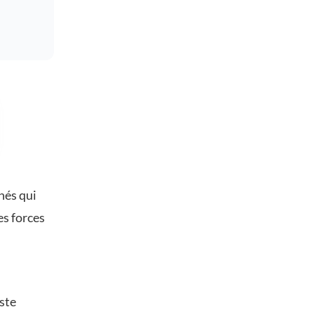
hés qui
es forces
iste