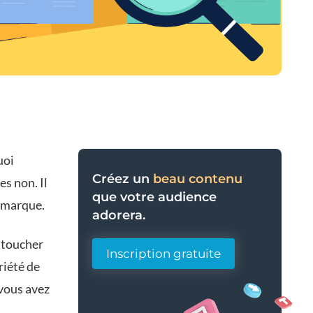
uoi
Créez un
beau contenu
s non. Il
que votre audience
e marque.
adorera.
 toucher
Inscription gratuite
riété de
vous avez