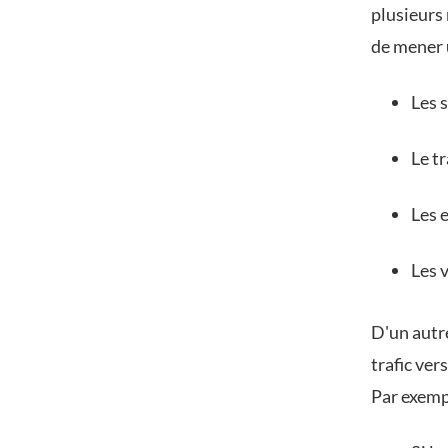
plusieurs 
de mener 
Les 
Le tr
Les 
Les 
D'un autr
trafic ver
Par exemp