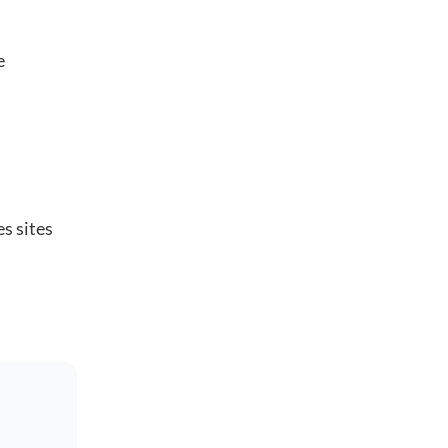
e
es sites