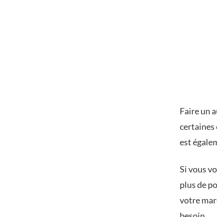
Faire un 
certaines 
est égalem
Si vous v
plus de po
votre mar
besoin.