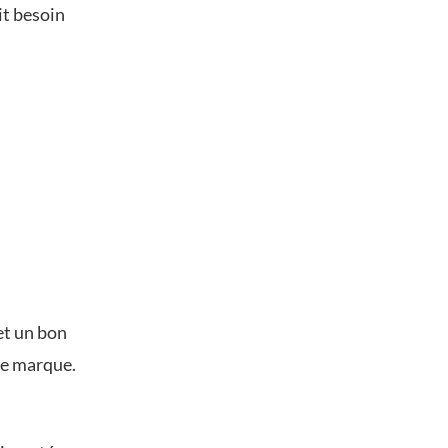
it besoin
et un bon
 de marque.