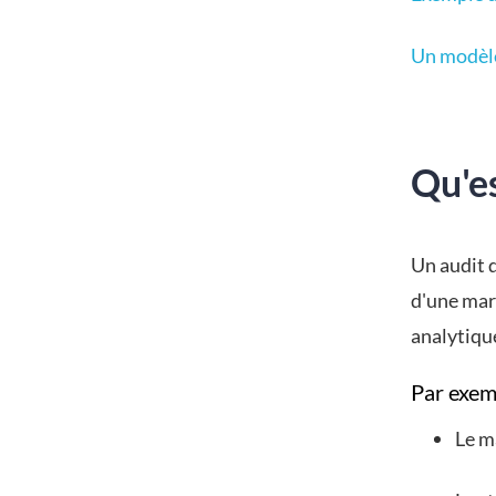
Un modèle
Qu'e
Un audit 
d'une marq
analytiqu
Par exem
Le ma