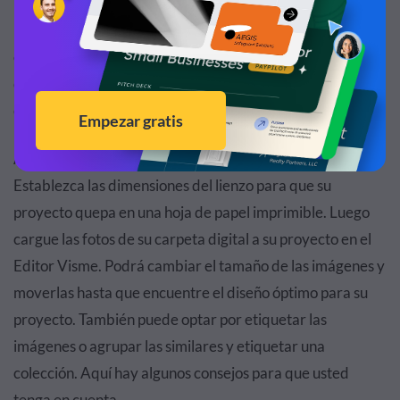
No importa de dónde haya tomado sus imágenes, ya sea
en línea o fuera de línea, únalas todas en una carpeta
digital. Luego, piense en el diseño que usa, el diseño y
cómo organizará las imágenes que ha seleccionado.
Aquí es exactamente donde
Visme
entra para ayudarte.
Establezca las dimensiones del lienzo para que su
proyecto quepa en una hoja de papel imprimible. Luego
cargue las fotos de su carpeta digital a su proyecto en el
Editor Visme. Podrá cambiar el tamaño de las imágenes y
moverlas hasta que encuentre el diseño óptimo para su
proyecto. También puede optar por etiquetar las
imágenes o agrupar las similares y etiquetar una
colección. Aquí hay algunos consejos para que usted
tenga en cuenta.