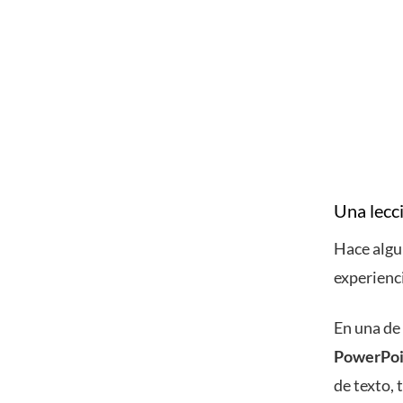
Una lecci
Hace algu
experienc
En una de 
PowerPoi
de texto, 