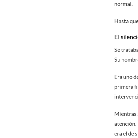
normal.
Hasta que
El silenc
Se trataba
Su nombr
Era uno de
primera fi
intervenc
Mientras 
atención. 
era el de 