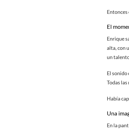
Entonces 
El momen
Enrique sa
alta, con 
un talent
El sonido 
Todas las
Había capt
Una imag
En la pan