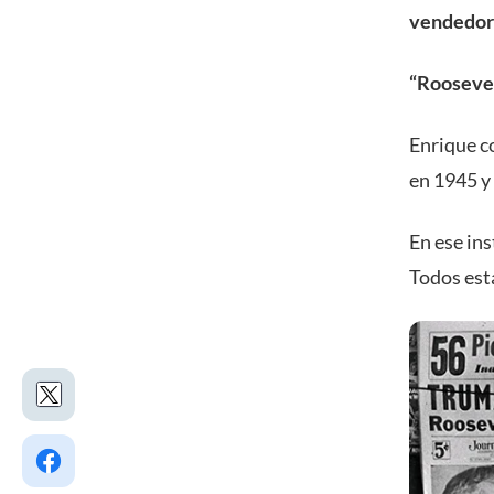
vendedor 
“Rooseve
Enrique c
en 1945 y 
En ese ins
Todos est