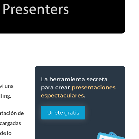
La herramienta secreta
iví una
para crear
presentaciones
ling.
espectaculares
.
ntación de
Únete gratis
 cargadas
de lo