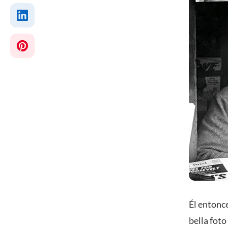
Él entonc
bella fot