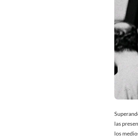
Superando
las prese
los medios