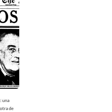
: una
otra de