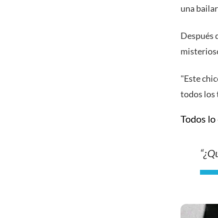
una bailar
Después d
misterioso
"Este chic
todos los
Todos lo
“¿Qu