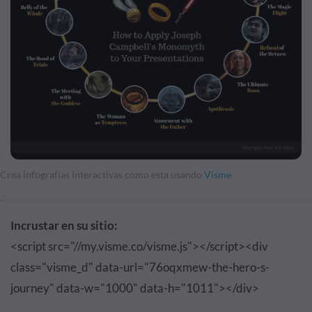
Crea infografías interactivas como esta usando
Visme
Incrustar en su sitio:
<script src="//my.visme.co/visme.js"></script><div
class="visme_d" data-url="76oqxmew-the-hero-s-
journey" data-w="1000" data-h="1011"></div>