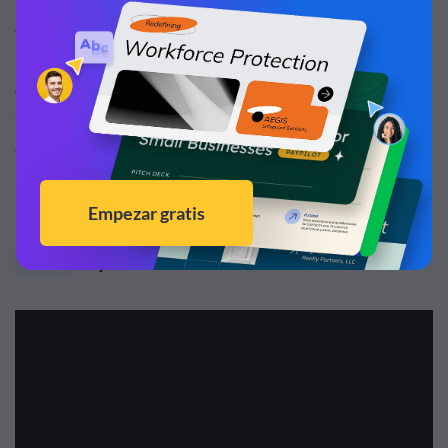
con ella porque en un momento u otro ya han pasado por
una situación similar. Puede usar esto para establecer una
conexión emocional con su audiencia, hacer que
simpaticen con su historia y que también se sientan parte
del storytelling.
3
Ayuda sobrenatural en tu historia