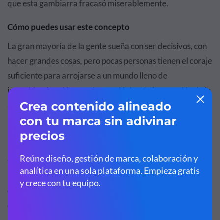
que esta gambiarra fracasó miserablemente.
Cómo puedes usar este concepto
La gran mayoría de la gente sueña con ser decisivos, con
hacer grandes cosas, pero pocas personas tienen el coraje
suficiente para arrojarse a un mundo lleno de
incertidumbre. Y esa es la gran lógica de la negación de la
aventura, pocas personas tienen el ímpetu de abandonar
la comodidad de sus vidas para emprender una aventura
incierta.
Cuando las grandes aventuras llaman a la puerta, la
mayoría de la gente incluso responde, pero no permiten
que eso altere inmediatamente el curso de sus vidas,
después de todo, no somos Indiana Jones. Y esta
resistencia está humanizada, las personas se identifican