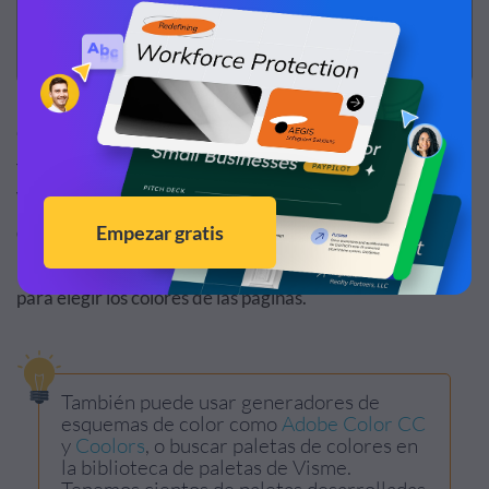
Con los códigos hexagonales en la mano, puede replicar
fácilmente estos esquemas de color favoritos en el Editor
Visme, como te mostramos aquí en arriba. Otra opción,
que puede ser más fácil para los usuarios de Chrome, es
utilizar la propia herramienta
Cuentagotas
de Chrome
para elegir los colores de las páginas.
También puede usar generadores de
esquemas de color como
Adobe Color CC
y
Coolors
, o buscar paletas de colores en
la biblioteca de paletas de Visme.
Tenemos cientos de paletas desarrolladas