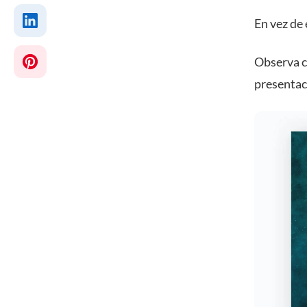
En vez de 
Observa c
presentac