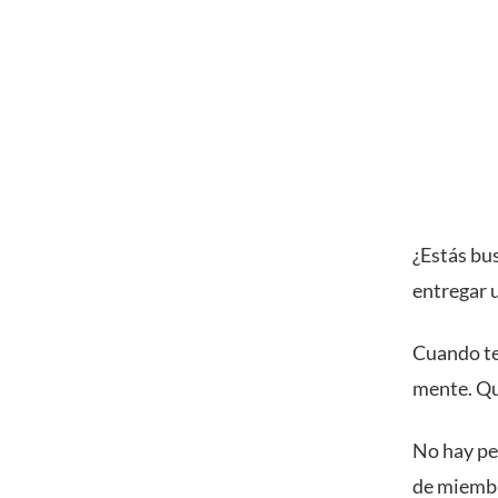
¿Estás bu
entregar u
Cuando te
mente. Qu
No hay peo
de miembr