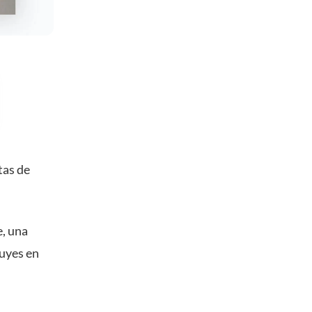
tas de
e, una
luyes en