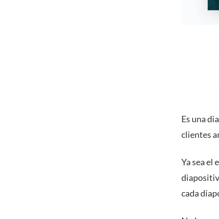
Es una dia
clientes a
Ya sea el
diapositiv
cada diap