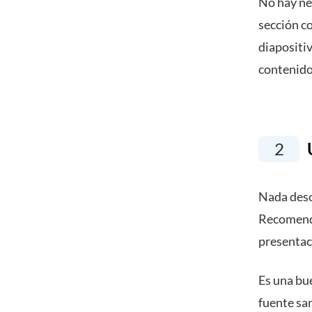
No hay ne
sección c
diapositiv
contenido
2
U
Nada deso
Recomenda
presentac
Es una bue
fuente san