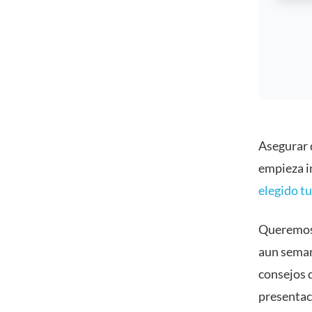
Asegurar q
empieza i
elegido t
Queremos 
aun seman
consejos 
presentac