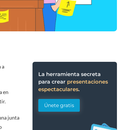
 a
La herramienta secreta
para crear
presentaciones
espectaculares
.
a en
ir.
Únete gratis
una junta
o