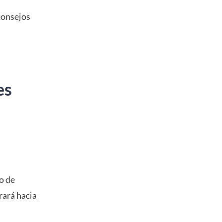
consejos
es
o de
rará hacia