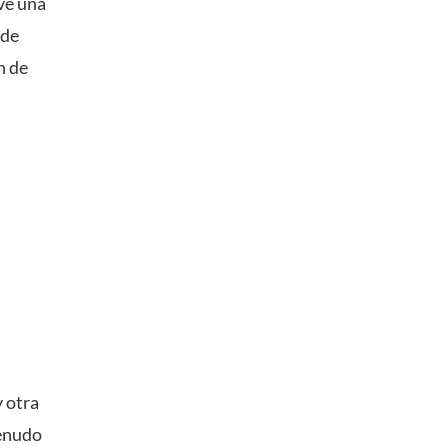
ve una
 de
n de
y otra
menudo