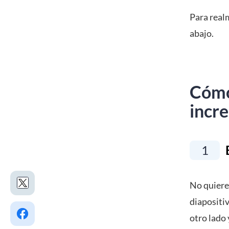
Para real
abajo.
Cómo
incre
1
E
No quiere
diapositi
otro lado 